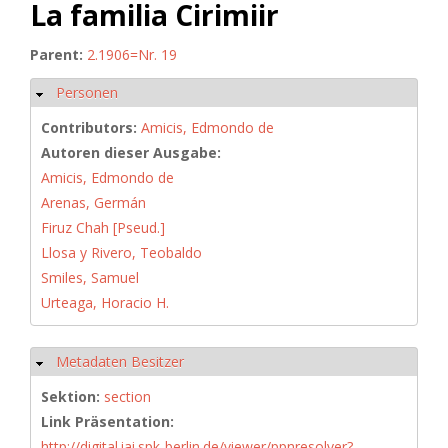
La familia Cirimiir
Parent:
2.1906=Nr. 19
Personen
Hide
Contributors:
Amicis, Edmondo de
Autoren dieser Ausgabe:
Amicis, Edmondo de
Arenas, Germán
Firuz Chah [Pseud.]
Llosa y Rivero, Teobaldo
Smiles, Samuel
Urteaga, Horacio H.
Metadaten Besitzer
Hide
Sektion:
section
Link Präsentation:
http://digital.iai.spk-berlin.de/viewer/ppnresolver?