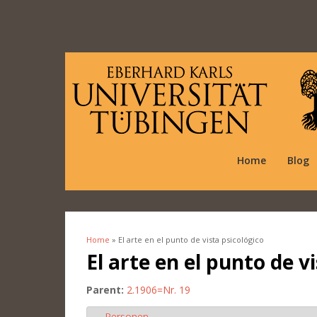
Home
Blog
Home
» El arte en el punto de vista psicológico
You are here
El arte en el punto de v
Parent:
2.1906=Nr. 19
Personen
Hide