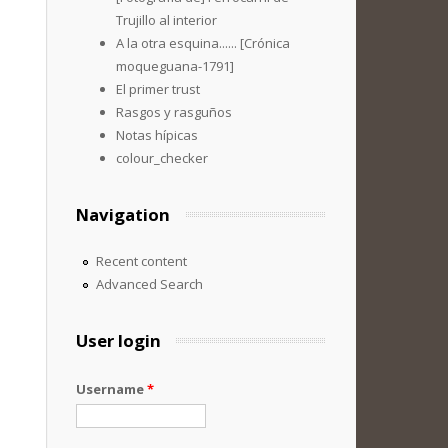
Trujillo al interior
A la otra esquina...... [Crónica
moqueguana-1791]
El primer trust
Rasgos y rasguños
Notas hípicas
colour_checker
Navigation
Recent content
Advanced Search
User login
Username
*