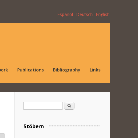
Español
Deutsch
English
work
Publications
Bibliography
Links
Search form
Search
Stöbern