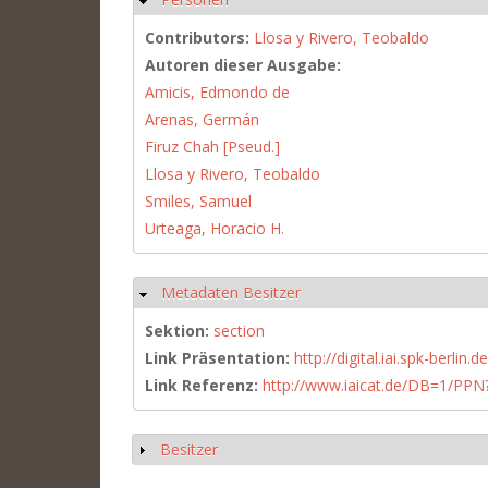
Contributors:
Llosa y Rivero, Teobaldo
Autoren dieser Ausgabe:
Amicis, Edmondo de
Arenas, Germán
Firuz Chah [Pseud.]
Llosa y Rivero, Teobaldo
Smiles, Samuel
Urteaga, Horacio H.
Metadaten Besitzer
Hide
Sektion:
section
Link Präsentation:
http://digital.iai.spk-berli
Link Referenz:
http://www.iaicat.de/DB=1/P
Besitzer
Show