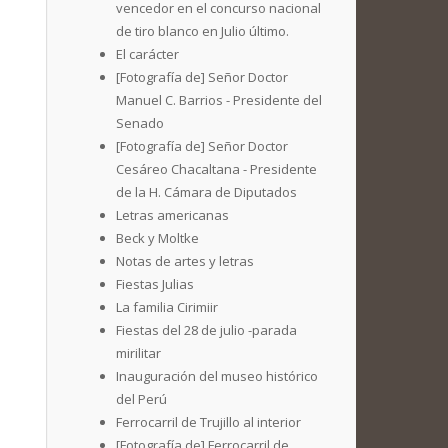
vencedor en el concurso nacional
de tiro blanco en Julio último.
El carácter
[Fotografía de] Señor Doctor
Manuel C. Barrios - Presidente del
Senado
[Fotografía de] Señor Doctor
Cesáreo Chacaltana - Presidente
de la H. Cámara de Diputados
Letras americanas
Beck y Moltke
Notas de artes y letras
Fiestas Julias
La familia Cirimiir
Fiestas del 28 de julio -parada
mirilitar
Inauguración del museo histórico
del Perú
Ferrocarril de Trujillo al interior
[Fotografía de] Ferrocarril de