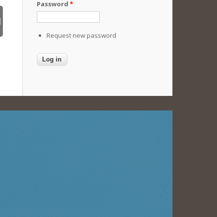
Password
*
Request new password