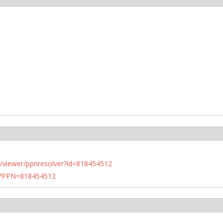
n.de/viewer/ppnresolver?id=818454512
PN?PPN=818454512