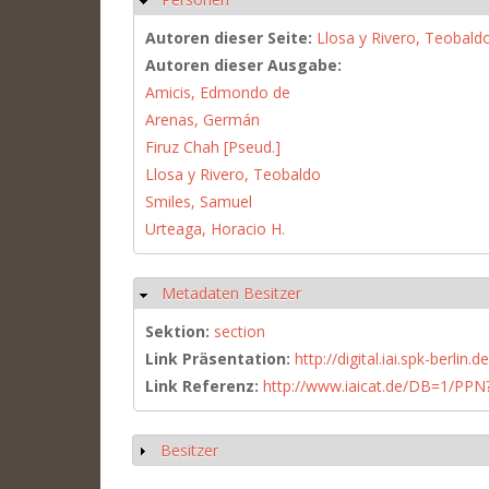
Autoren dieser Seite:
Llosa y Rivero, Teobald
Autoren dieser Ausgabe:
Amicis, Edmondo de
Arenas, Germán
Firuz Chah [Pseud.]
Llosa y Rivero, Teobaldo
Smiles, Samuel
Urteaga, Horacio H.
Metadaten Besitzer
Ausblenden
Sektion:
section
Link Präsentation:
http://digital.iai.spk-berli
Link Referenz:
http://www.iaicat.de/DB=1/P
Besitzer
Anzeigen