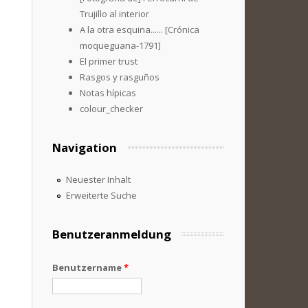
Trujillo al interior
A la otra esquina...... [Crónica
moqueguana-1791]
El primer trust
Rasgos y rasguños
Notas hípicas
colour_checker
Navigation
Neuester Inhalt
Erweiterte Suche
Benutzeranmeldung
Benutzername
*