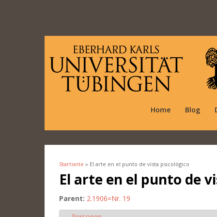
Home
Blog
Startseite
» El arte en el punto de vista psicológico
Sie sind hier
El arte en el punto de v
Parent:
2.1906=Nr. 19
Personen
Ausblenden