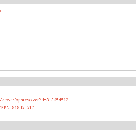
o
n.de/viewer/ppnresolver?id=818454512
PN?PPN=818454512