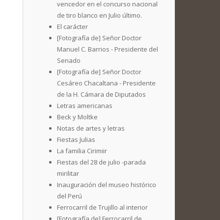
vencedor en el concurso nacional
de tiro blanco en Julio último.
El carácter
[Fotografía de] Señor Doctor
Manuel C. Barrios - Presidente del
Senado
[Fotografía de] Señor Doctor
Cesáreo Chacaltana - Presidente
de la H. Cámara de Diputados
Letras americanas
Beck y Moltke
Notas de artes y letras
Fiestas Julias
La familia Cirimiir
Fiestas del 28 de julio -parada
mirilitar
Inauguración del museo histórico
del Perú
Ferrocarril de Trujillo al interior
[Fotografía de] Ferrocarril de