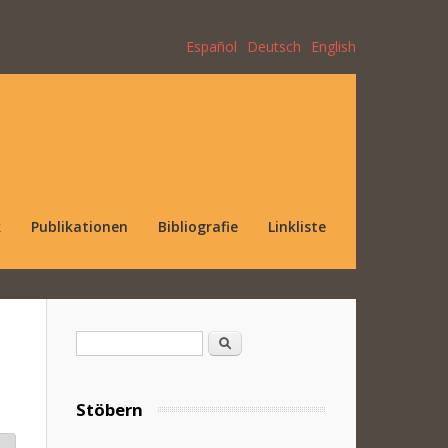
Español
Deutsch
English
k
Publikationen
Bibliografie
Linkliste
Suchformular
Suche
Stöbern