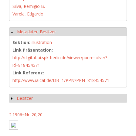
Silva, Remigio B.
Varela, Edgardo
Metadaten Besitzer
Hide
Sektion:
illustration
Link Präsentation:
http://digital.iai.spk-berlin.de/viewer/ppnresolver?
id=818454571
Link Referenz:
http://www.iaicat.de/DB=1/PPN?PPN=818454571
Besitzer
Show
2.1906=Nr. 20,20