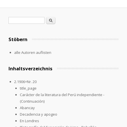
Search form
Search
Stöbern
alle Autoren auflisten
Inhaltsverzeichnis
2.1906=Nr. 20
title_page
Carácter de la literatura del Perú independiente -
(Continuación)
Abancay
Decadencia y apogeo
En Londres