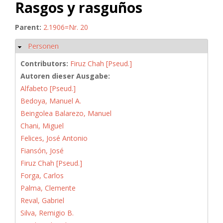
Rasgos y rasguños
Parent:
2.1906=Nr. 20
Personen
Hide
Contributors:
Firuz Chah [Pseud.]
Autoren dieser Ausgabe:
Alfabeto [Pseud.]
Bedoya, Manuel A.
Beingolea Balarezo, Manuel
Chani, Miguel
Felices, José Antonio
Fiansón, José
Firuz Chah [Pseud.]
Forga, Carlos
Palma, Clemente
Reval, Gabriel
Silva, Remigio B.