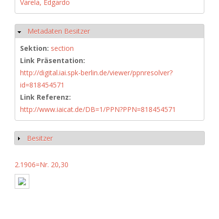
Varela, Edgardo
Metadaten Besitzer
Hide
Sektion:
section
Link Präsentation:
http://digital.iai.spk-berlin.de/viewer/ppnresolver?
id=818454571
Link Referenz:
http://www.iaicat.de/DB=1/PPN?PPN=818454571
Besitzer
Show
2.1906=Nr. 20,30