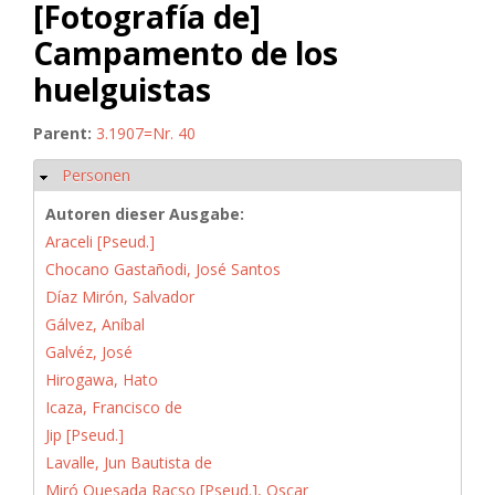
[Fotografía de]
Campamento de los
huelguistas
Parent:
3.1907=Nr. 40
Personen
Hide
Autoren dieser Ausgabe:
Araceli [Pseud.]
Chocano Gastañodi, José Santos
Díaz Mirón, Salvador
Gálvez, Aníbal
Galvéz, José
Hirogawa, Hato
Icaza, Francisco de
Jip [Pseud.]
Lavalle, Jun Bautista de
Miró Quesada Racso [Pseud.], Oscar