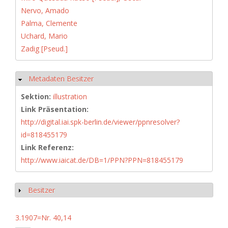
Nervo, Amado
Palma, Clemente
Uchard, Mario
Zadig [Pseud.]
Metadaten Besitzer
Hide
Sektion:
illustration
Link Präsentation:
http://digital.iai.spk-berlin.de/viewer/ppnresolver?
id=818455179
Link Referenz:
http://www.iaicat.de/DB=1/PPN?PPN=818455179
Besitzer
Show
3.1907=Nr. 40,14