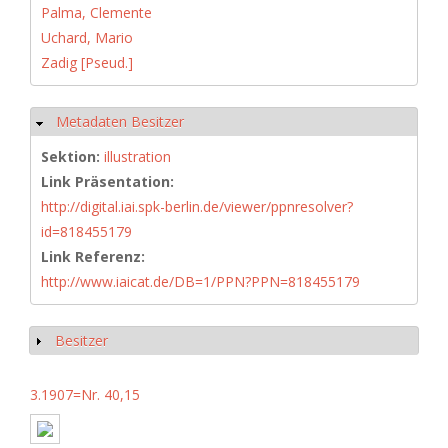
Palma, Clemente
Uchard, Mario
Zadig [Pseud.]
Metadaten Besitzer
Hide
Sektion:
illustration
Link Präsentation:
http://digital.iai.spk-berlin.de/viewer/ppnresolver?
id=818455179
Link Referenz:
http://www.iaicat.de/DB=1/PPN?PPN=818455179
Besitzer
Show
3.1907=Nr. 40,15