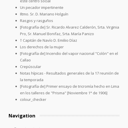
este centro social
Un pecador impertinente
Iltmo. Sr. D. Mariano Holguín
Rasgos y rasguños
[Fotografía de] Sr. Ricardo Alvarez Calderón, Srta. Virginia
Pro, Sr. Manuel Bonifaz, Srta. María Panizo
† Capitán de Navío D. Emiliio Díaz
Los derechos de la mujer
[Fotografía de] Incendio del vapor nacional "Colón" en el
Callao
Crepúscular
Notas hípicas - Resultados generales de la 17 reunión de
la temporada
[Fotografía de] Primer ensayo de tricromía hecho en Lima
en los talleres de "Prisma" [Noviembre 1° de 1906]
colour_checker
Navigation