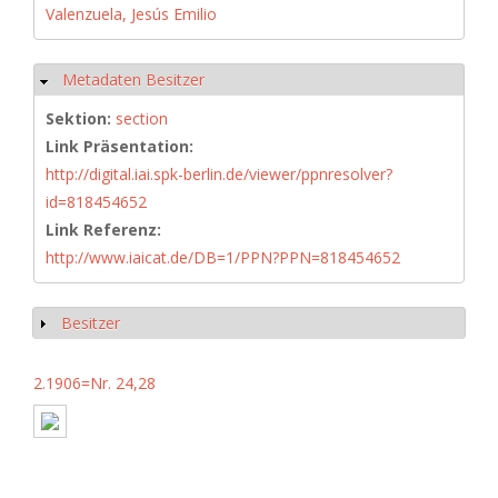
Valenzuela, Jesús Emilio
Metadaten Besitzer
Hide
Sektion:
section
Link Präsentation:
http://digital.iai.spk-berlin.de/viewer/ppnresolver?
id=818454652
Link Referenz:
http://www.iaicat.de/DB=1/PPN?PPN=818454652
Besitzer
Show
2.1906=Nr. 24,28