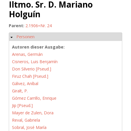
Iltmo. Sr. D. Mariano
Holguín
Parent:
2.1906=Nr. 24
Personen
Hide
Autoren dieser Ausgabe:
Arenas, Germán
Cisneros, Luis Benjamín
Don Silverio [Pseud.]
Firuz Chah [Pseud.]
Gálvez, Aníbal
Giralt, P.
Gómez Carrillo, Enrique
Jip [Pseud.]
Mayer de Zulen, Dora
Reval, Gabriela
Sobral, José María