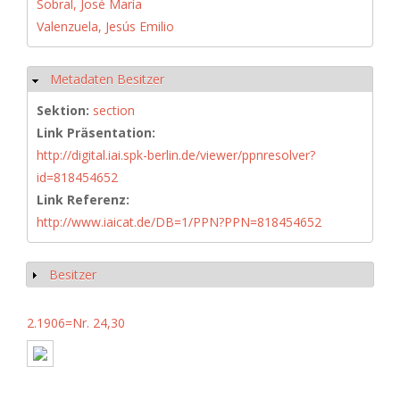
Sobral, José María
Valenzuela, Jesús Emilio
Metadaten Besitzer
Hide
Sektion:
section
Link Präsentation:
http://digital.iai.spk-berlin.de/viewer/ppnresolver?
id=818454652
Link Referenz:
http://www.iaicat.de/DB=1/PPN?PPN=818454652
Besitzer
Show
2.1906=Nr. 24,30