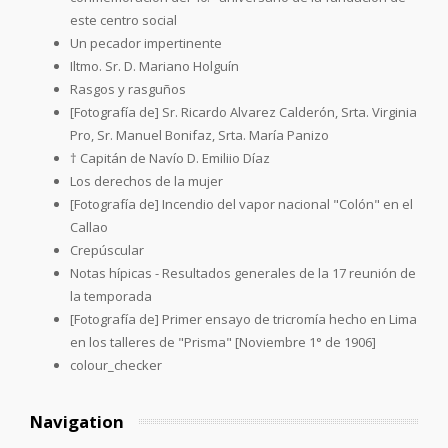
este centro social
Un pecador impertinente
Iltmo. Sr. D. Mariano Holguín
Rasgos y rasguños
[Fotografía de] Sr. Ricardo Alvarez Calderón, Srta. Virginia
Pro, Sr. Manuel Bonifaz, Srta. María Panizo
† Capitán de Navío D. Emiliio Díaz
Los derechos de la mujer
[Fotografía de] Incendio del vapor nacional "Colón" en el
Callao
Crepúscular
Notas hípicas - Resultados generales de la 17 reunión de
la temporada
[Fotografía de] Primer ensayo de tricromía hecho en Lima
en los talleres de "Prisma" [Noviembre 1° de 1906]
colour_checker
Navigation