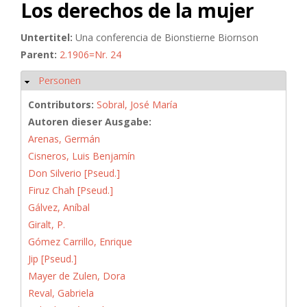
Los derechos de la mujer
Untertitel:
Una conferencia de Bionstierne Biornson
Parent:
2.1906=Nr. 24
Personen
Hide
Contributors:
Sobral, José María
Autoren dieser Ausgabe:
Arenas, Germán
Cisneros, Luis Benjamín
Don Silverio [Pseud.]
Firuz Chah [Pseud.]
Gálvez, Aníbal
Giralt, P.
Gómez Carrillo, Enrique
Jip [Pseud.]
Mayer de Zulen, Dora
Reval, Gabriela