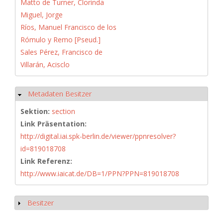
Matto de Turner, Clorinda
Miguel, Jorge
Ríos, Manuel Francisco de los
Rómulo y Remo [Pseud.]
Sales Pérez, Francisco de
Villarán, Acisclo
Metadaten Besitzer
Hide
Sektion:
section
Link Präsentation:
http://digital.iai.spk-berlin.de/viewer/ppnresolver?
id=819018708
Link Referenz:
http://www.iaicat.de/DB=1/PPN?PPN=819018708
Besitzer
Show