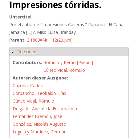
Impresiones tórridas.
Untertitel:
Por el autor de "Impresiones Caseras." Panamá - El Canal -
Jamaica [...] A Miss Luisa Branday.
Parent:
2.1889=Nr. 112(29.Juni)
Personen
Hide
Contributors:
Rómulo y Remo [Pseud.]
Cúneo Vidal, Rómulo
Autoren dieser Ausgabe:
Cazorla, Carlos
Corpancho, Teobaldo Elías
Cúneo Vidal, Rómulo
Delgado, Abel de la Encarnación
Fernández Bremón, José
González, Nicolás Augusto
Leguía y Martínez, Germán