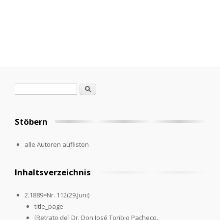
Search form
Search
Stöbern
alle Autoren auflisten
Inhaltsverzeichnis
2.1889=Nr. 112(29.Juni)
title_page
[Retrato de] Dr. Don José Toribio Pacheco.