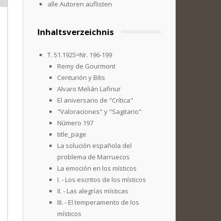
alle Autoren auflisten
Inhaltsverzeichnis
T. 51.1925=Nr. 196-199
Remy de Gourmont
Centurión y Bilis
Alvaro Melián Lafinur
El aniversario de "Crítica"
"Valoraciones" y "Sagitario"
Número 197
title_page
La solución española del
problema de Marruecos
La emoción en los místicos
I. - Los escritos de los místicos
II. - Las alegrías místicas
III. - El temperamento de los
místicos