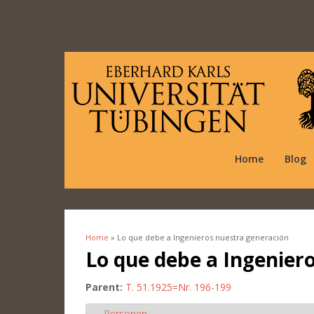
Home
Blog
Home
» Lo que debe a Ingenieros nuestra generación
You are here
Lo que debe a Ingenier
Parent:
T. 51.1925=Nr. 196-199
Personen
Hide