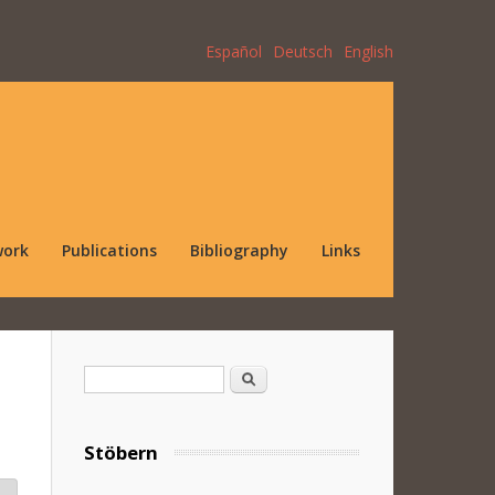
Español
Deutsch
English
work
Publications
Bibliography
Links
Search form
Search
Stöbern