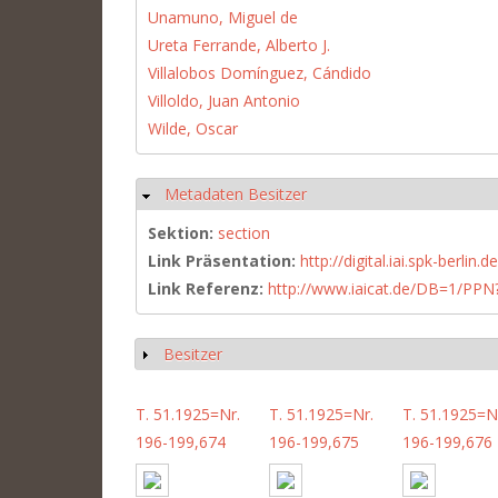
Unamuno, Miguel de
Ureta Ferrande, Alberto J.
Villalobos Domínguez, Cándido
Villoldo, Juan Antonio
Wilde, Oscar
Metadaten Besitzer
Hide
Sektion:
section
Link Präsentation:
http://digital.iai.spk-berli
Link Referenz:
http://www.iaicat.de/DB=1/P
Besitzer
Show
T. 51.1925=Nr.
T. 51.1925=Nr.
T. 51.1925=N
196-199,674
196-199,675
196-199,676