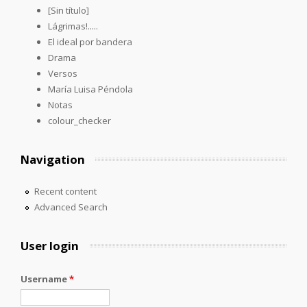
[Sin título]
Lágrimas!.....
El ideal por bandera
Drama
Versos
María Luisa Péndola
Notas
colour_checker
Navigation
Recent content
Advanced Search
User login
Username
*