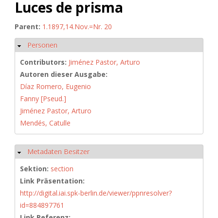
Luces de prisma
Parent:
1.1897,14.Nov.=Nr. 20
Personen
Hide
Contributors:
Jiménez Pastor, Arturo
Autoren dieser Ausgabe:
Díaz Romero, Eugenio
Fanny [Pseud.]
Jiménez Pastor, Arturo
Mendés, Catulle
Metadaten Besitzer
Hide
Sektion:
section
Link Präsentation:
http://digital.iai.spk-berlin.de/viewer/ppnresolver?
id=884897761
Link Referenz: