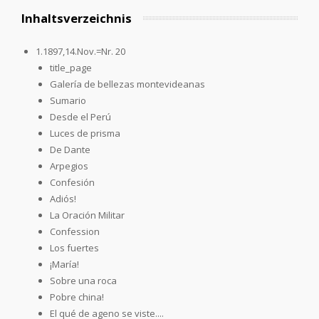
Inhaltsverzeichnis
1.1897,14.Nov.=Nr. 20
title_page
Galería de bellezas montevideanas
Sumario
Desde el Perú
Luces de prisma
De Dante
Arpegios
Confesión
Adiós!
La Oración Militar
Confession
Los fuertes
¡María!
Sobre una roca
Pobre china!
El qué de ageno se viste....