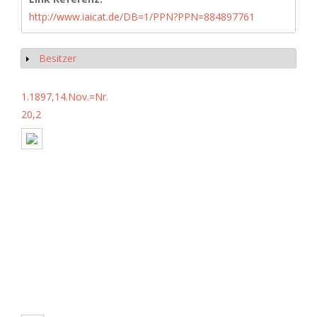
http://www.iaicat.de/DB=1/PPN?PPN=884897761
Besitzer
Show
1.1897,14.Nov.=Nr.
20,2