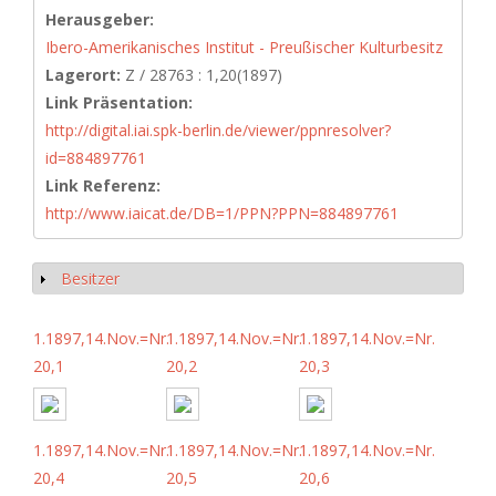
Herausgeber:
Ibero-Amerikanisches Institut - Preußischer Kulturbesitz
Lagerort:
Z / 28763 : 1,20(1897)
Link Präsentation:
http://digital.iai.spk-berlin.de/viewer/ppnresolver?
id=884897761
Link Referenz:
http://www.iaicat.de/DB=1/PPN?PPN=884897761
Besitzer
Show
1.1897,14.Nov.=Nr.
1.1897,14.Nov.=Nr.
1.1897,14.Nov.=Nr.
20,1
20,2
20,3
1.1897,14.Nov.=Nr.
1.1897,14.Nov.=Nr.
1.1897,14.Nov.=Nr.
20,4
20,5
20,6