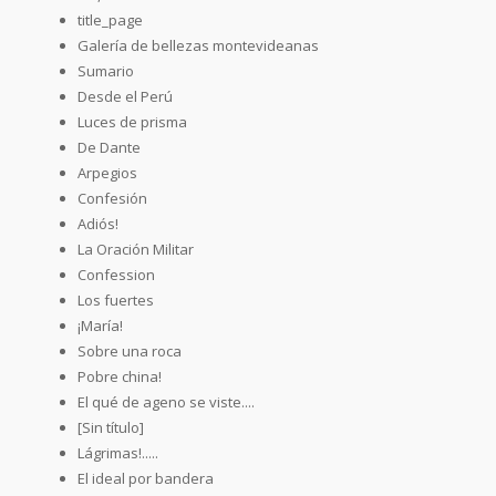
title_page
Galería de bellezas montevideanas
Sumario
Desde el Perú
Luces de prisma
De Dante
Arpegios
Confesión
Adiós!
La Oración Militar
Confession
Los fuertes
¡María!
Sobre una roca
Pobre china!
El qué de ageno se viste....
[Sin título]
Lágrimas!.....
El ideal por bandera