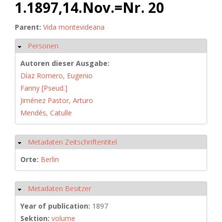
1.1897,14.Nov.=Nr. 20
Parent:
Vida montevideana
Personen
Hide
Autoren dieser Ausgabe:
Díaz Romero, Eugenio
Fanny [Pseud.]
Jiménez Pastor, Arturo
Mendés, Catulle
Metadaten Zeitschriftentitel
Hide
Orte:
Berlin
Metadaten Besitzer
Hide
Year of publication:
1897
Sektion:
volume