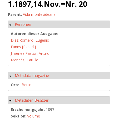
1.1897,14.Nov.=Nr. 20
Parent:
Vida montevideana
Personen
Ausblenden
Autoren dieser Ausgabe:
Díaz Romero, Eugenio
Fanny [Pseud.]
Jiménez Pastor, Arturo
Mendés, Catulle
Metadata magazine
Ausblenden
Orte:
Berlin
Metadaten Besitzer
Ausblenden
Erscheinungsjahr:
1897
Sektion:
volume