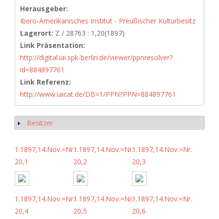
Herausgeber:
Ibero-Amerikanisches Institut - Preußischer Kulturbesitz
Lagerort:
Z / 28763 : 1,20(1897)
Link Präsentation:
http://digital.iai.spk-berlin.de/viewer/ppnresolver?
id=884897761
Link Referenz:
http://www.iaicat.de/DB=1/PPN?PPN=884897761
Besitzer
Anzeigen
1.1897,14.Nov.=Nr.
1.1897,14.Nov.=Nr.
1.1897,14.Nov.=Nr.
20,1
20,2
20,3
1.1897,14.Nov.=Nr.
1.1897,14.Nov.=Nr.
1.1897,14.Nov.=Nr.
20,4
20,5
20,6