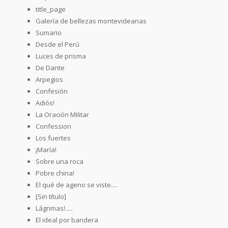
title_page
Galería de bellezas montevideanas
Sumario
Desde el Perú
Luces de prisma
De Dante
Arpegios
Confesión
Adiós!
La Oración Militar
Confession
Los fuertes
¡María!
Sobre una roca
Pobre china!
El qué de ageno se viste....
[Sin título]
Lágrimas!.....
El ideal por bandera