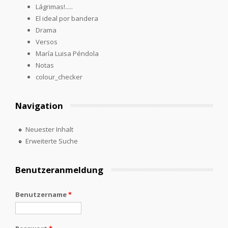
Lágrimas!.....
El ideal por bandera
Drama
Versos
María Luisa Péndola
Notas
colour_checker
Navigation
Neuester Inhalt
Erweiterte Suche
Benutzeranmeldung
Benutzername
*