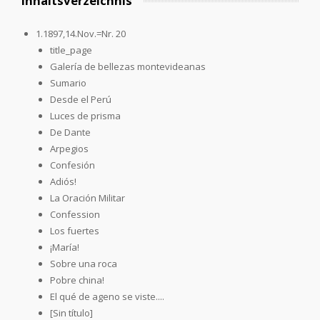
Inhaltsverzeichnis
1.1897,14.Nov.=Nr. 20
title_page
Galería de bellezas montevideanas
Sumario
Desde el Perú
Luces de prisma
De Dante
Arpegios
Confesión
Adiós!
La Oración Militar
Confession
Los fuertes
¡María!
Sobre una roca
Pobre china!
El qué de ageno se viste....
[Sin título]