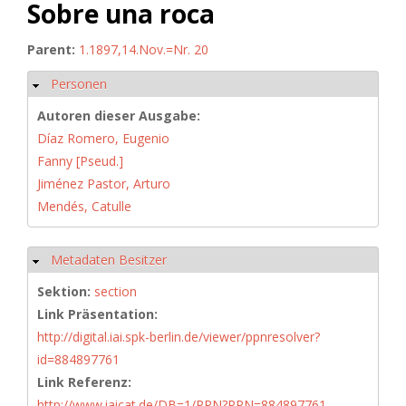
Sobre una roca
Parent:
1.1897,14.Nov.=Nr. 20
Personen
Ausblenden
Autoren dieser Ausgabe:
Díaz Romero, Eugenio
Fanny [Pseud.]
Jiménez Pastor, Arturo
Mendés, Catulle
Metadaten Besitzer
Ausblenden
Sektion:
section
Link Präsentation:
http://digital.iai.spk-berlin.de/viewer/ppnresolver?
id=884897761
Link Referenz:
http://www.iaicat.de/DB=1/PPN?PPN=884897761