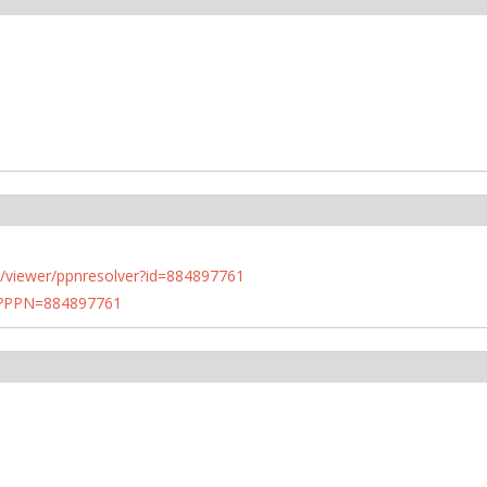
n.de/viewer/ppnresolver?id=884897761
PN?PPN=884897761