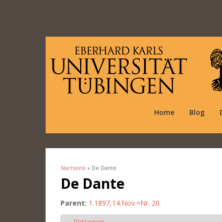
Home
Blog
Startseite
» De Dante
Sie sind hier
De Dante
Parent:
1.1897,14.Nov.=Nr. 20
Personen
Ausblenden