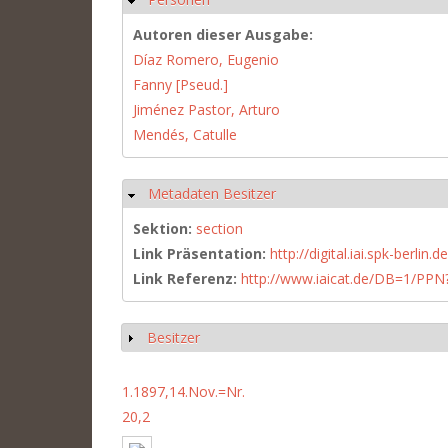
Autoren dieser Ausgabe:
Díaz Romero, Eugenio
Fanny [Pseud.]
Jiménez Pastor, Arturo
Mendés, Catulle
Metadaten Besitzer
Ausblenden
Sektion:
section
Link Präsentation:
http://digital.iai.spk-berli
Link Referenz:
http://www.iaicat.de/DB=1/P
Besitzer
Anzeigen
1.1897,14.Nov.=Nr.
20,2