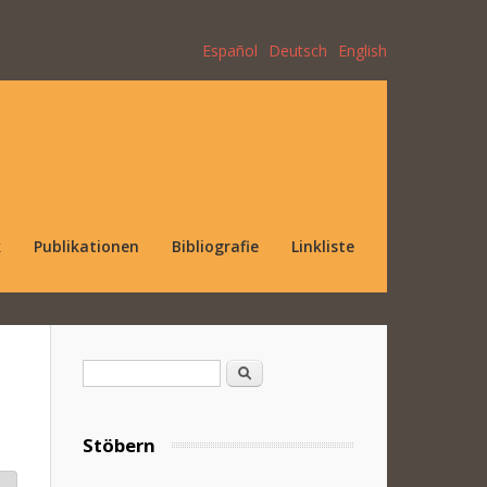
Español
Deutsch
English
k
Publikationen
Bibliografie
Linkliste
Suchformular
Suche
Stöbern