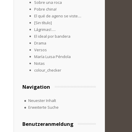
Sobre una roca
Pobre china!
El qué de ageno se viste....
[Sin título]
Lágrimas!.....
El ideal por bandera
Drama
Versos
María Luisa Péndola
Notas
colour_checker
Navigation
Neuester Inhalt
Erweiterte Suche
Benutzeranmeldung