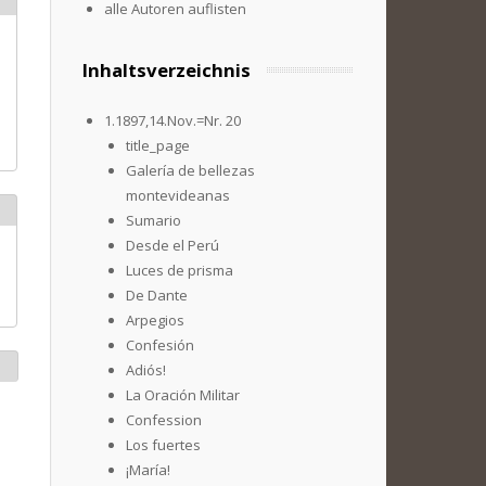
alle Autoren auflisten
Inhaltsverzeichnis
1.1897,14.Nov.=Nr. 20
title_page
Galería de bellezas
montevideanas
Sumario
Desde el Perú
Luces de prisma
De Dante
Arpegios
Confesión
Adiós!
La Oración Militar
Confession
Los fuertes
¡María!