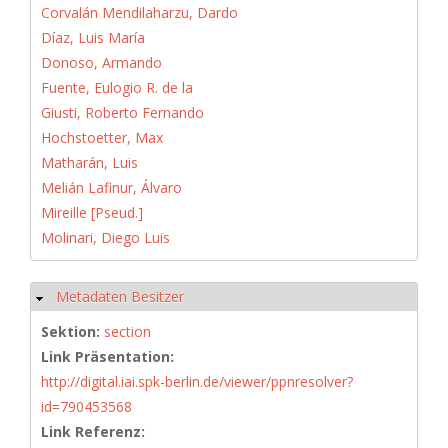
Corvalán Mendilaharzu, Dardo
Díaz, Luis María
Donoso, Armando
Fuente, Eulogio R. de la
Giusti, Roberto Fernando
Hochstoetter, Max
Matharán, Luis
Melián Lafinur, Álvaro
Mireille [Pseud.]
Molinari, Diego Luis
Metadaten Besitzer
Hide
Sektion:
section
Link Präsentation:
http://digital.iai.spk-berlin.de/viewer/ppnresolver?
id=790453568
Link Referenz: