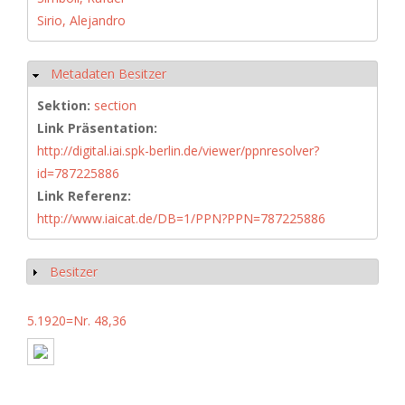
Sirio, Alejandro
Metadaten Besitzer
Hide
Sektion:
section
Link Präsentation:
http://digital.iai.spk-berlin.de/viewer/ppnresolver?
id=787225886
Link Referenz:
http://www.iaicat.de/DB=1/PPN?PPN=787225886
Besitzer
Show
5.1920=Nr. 48,36