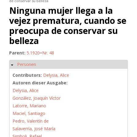
de conservar su belleza
Ninguna mujer llega a la
vejez prematura, cuando se
preocupa de conservar su
belleza
Parent:
5.1920=Nr. 48
Personen
Hide
Contributors:
Delysia, Alice
Autoren dieser Ausgabe:
Delysia, Alice
González, Joaquín Víctor
Latorre, Mariano
Maciel, Santiago
Pedro, Valentín de
Salaverría, José María
Simboli, Rafael