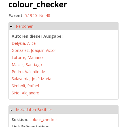
colour_checker
Parent:
5.1920=Nr. 48
Personen
Hide
Autoren dieser Ausgabe:
Delysia, Alice
González, Joaquín Víctor
Latorre, Mariano
Maciel, Santiago
Pedro, Valentín de
Salaverría, José María
Simboli, Rafael
Sirio, Alejandro
Metadaten Besitzer
Hide
Sektion:
colour_checker
Link Präsentation: