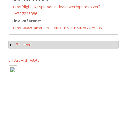
http://digital.iai.spk-berlin.de/viewer/ppnresolver?
id=787225886
Link Referenz:
http://www.iaicat.de/DB=1/PPN?PPN=787225886
Besitzer
Show
5.1920=Nr. 48,43