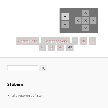
« erste Seite
‹ vorherige Seite
…
38
39
40
41
42
43
Pages
Search form
Search
Stöbern
alle Autoren auflisten