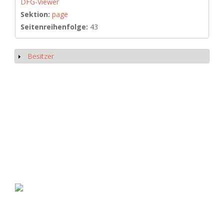
DFG-Viewer
Sektion:
page
Seitenreihenfolge:
43
Besitzer
Show