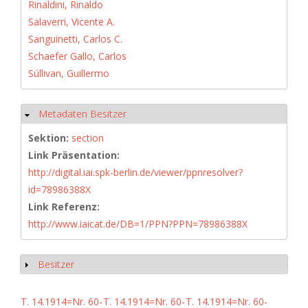
Rinaldini, Rinaldo
Salaverri, Vicente A.
Sanguinetti, Carlos C.
Schaefer Gallo, Carlos
Súllivan, Guillermo
Metadaten Besitzer
Hide
Sektion:
section
Link Präsentation:
http://digital.iai.spk-berlin.de/viewer/ppnresolver?
id=78986388X
Link Referenz:
http://www.iaicat.de/DB=1/PPN?PPN=78986388X
Besitzer
Show
T. 14.1914=Nr. 60-
T. 14.1914=Nr. 60-
T. 14.1914=Nr. 60-