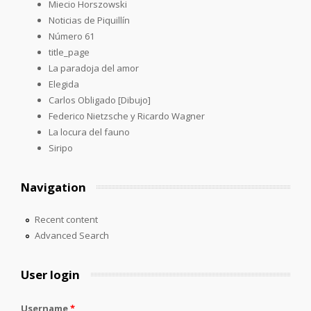
Miecio Horszowski
Noticias de Piquillín
Número 61
title_page
La paradoja del amor
Elegida
Carlos Obligado [Dibujo]
Federico Nietzsche y Ricardo Wagner
La locura del fauno
Siripo
Navigation
Recent content
Advanced Search
User login
Username
*