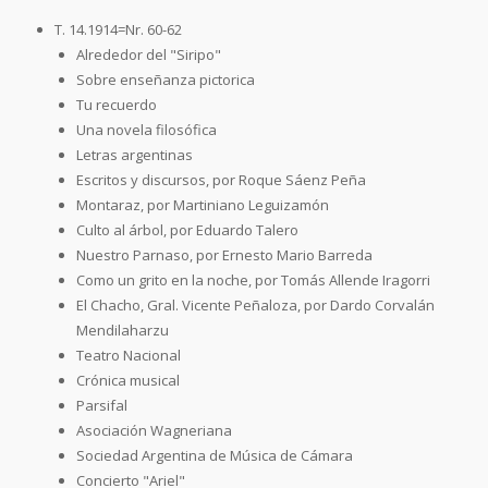
T. 14.1914=Nr. 60-62
Alrededor del "Siripo"
Sobre enseñanza pictorica
Tu recuerdo
Una novela filosófica
Letras argentinas
Escritos y discursos, por Roque Sáenz Peña
Montaraz, por Martiniano Leguizamón
Culto al árbol, por Eduardo Talero
Nuestro Parnaso, por Ernesto Mario Barreda
Como un grito en la noche, por Tomás Allende Iragorri
El Chacho, Gral. Vicente Peñaloza, por Dardo Corvalán
Mendilaharzu
Teatro Nacional
Crónica musical
Parsifal
Asociación Wagneriana
Sociedad Argentina de Música de Cámara
Concierto "Ariel"