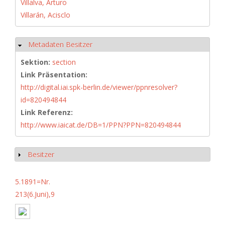
Villalva, Arturo
Villarán, Acisclo
Metadaten Besitzer
Hide
Sektion:
section
Link Präsentation:
http://digital.iai.spk-berlin.de/viewer/ppnresolver?
id=820494844
Link Referenz:
http://www.iaicat.de/DB=1/PPN?PPN=820494844
Besitzer
Show
5.1891=Nr.
213(6.Juni),9