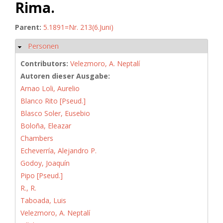
Rima.
Parent:
5.1891=Nr. 213(6.Juni)
Personen
Hide
Contributors:
Velezmoro, A. Neptalí
Autoren dieser Ausgabe:
Arnao Loli, Aurelio
Blanco Rito [Pseud.]
Blasco Soler, Eusebio
Boloña, Eleazar
Chambers
Echeverría, Alejandro P.
Godoy, Joaquín
Pipo [Pseud.]
R., R.
Taboada, Luis
Velezmoro, A. Neptalí