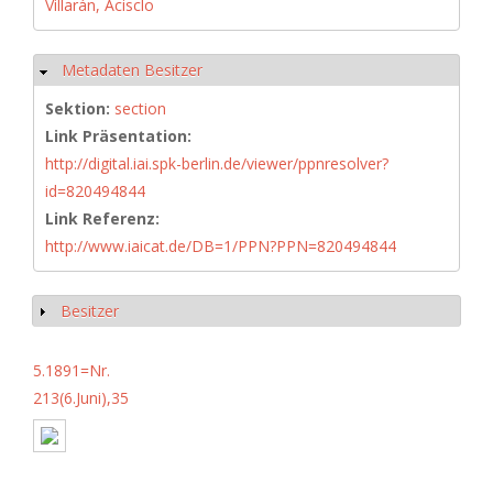
Villarán, Acisclo
Metadaten Besitzer
Hide
Sektion:
section
Link Präsentation:
http://digital.iai.spk-berlin.de/viewer/ppnresolver?
id=820494844
Link Referenz:
http://www.iaicat.de/DB=1/PPN?PPN=820494844
Besitzer
Show
5.1891=Nr.
213(6.Juni),35