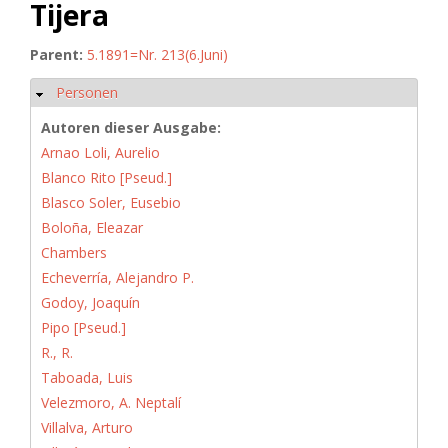
Tijera
Parent:
5.1891=Nr. 213(6.Juni)
Personen
Hide
Autoren dieser Ausgabe:
Arnao Loli, Aurelio
Blanco Rito [Pseud.]
Blasco Soler, Eusebio
Boloña, Eleazar
Chambers
Echeverría, Alejandro P.
Godoy, Joaquín
Pipo [Pseud.]
R., R.
Taboada, Luis
Velezmoro, A. Neptalí
Villalva, Arturo