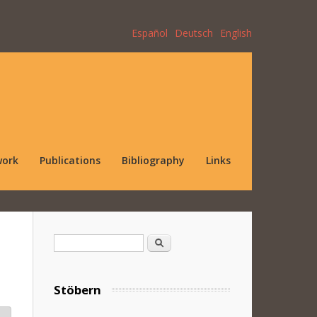
Español
Deutsch
English
work
Publications
Bibliography
Links
Search form
Search
Stöbern