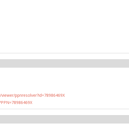
n.de/viewer/ppnresolver?id=78986469X
PN?PPN=78986469X