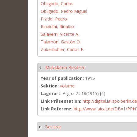
Obligado, Carlos
Obligado, Pedro Miguel
Prado, Pedro
Rinaldini, Rinaldo
Salaverri, Vicente A.
Talamón, Gastón O.
Zuberbühler, Carlos E.
Metadaten Besitzer
Hide
Year of publication:
1915
Sektion:
volume
Lagerort:
Arg xr 2 : 18(1915) [4]
Link Präsentation:
http://digital.iai.spk-berli
Link Referenz:
http://www.iaicat.de/DB=1/P
Besitzer
Show