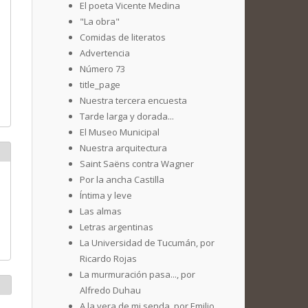
El poeta Vicente Medina
"La obra"
Comidas de literatos
Advertencia
Número 73
title_page
Nuestra tercera encuesta
Tarde larga y dorada...
El Museo Municipal
Nuestra arquitectura
Saint Saëns contra Wagner
Por la ancha Castilla
Íntima y leve
Las almas
Letras argentinas
La Universidad de Tucumán, por
Ricardo Rojas
La murmuración pasa..., por
Alfredo Duhau
A la vera de mi senda, por Emilio