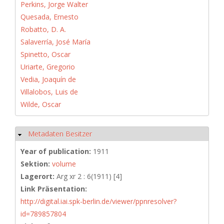
Perkins, Jorge Walter
Quesada, Ernesto
Robatto, D. A.
Salaverría, José María
Spinetto, Oscar
Uriarte, Gregorio
Vedia, Joaquín de
Villalobos, Luis de
Wilde, Oscar
Metadaten Besitzer
Hide
Year of publication:
1911
Sektion:
volume
Lagerort:
Arg xr 2 : 6(1911) [4]
Link Präsentation:
http://digital.iai.spk-berlin.de/viewer/ppnresolver?
id=789857804