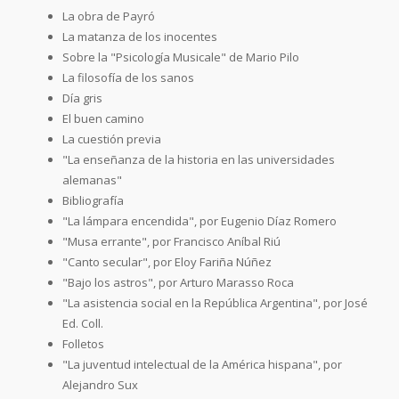
La obra de Payró
La matanza de los inocentes
Sobre la "Psicología Musicale" de Mario Pilo
La filosofía de los sanos
Día gris
El buen camino
La cuestión previa
"La enseñanza de la historia en las universidades
alemanas"
Bibliografía
"La lámpara encendida", por Eugenio Díaz Romero
"Musa errante", por Francisco Aníbal Riú
"Canto secular", por Eloy Fariña Núñez
"Bajo los astros", por Arturo Marasso Roca
"La asistencia social en la República Argentina", por José
Ed. Coll.
Folletos
"La juventud intelectual de la América hispana", por
Alejandro Sux