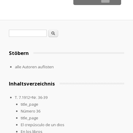
Search form
Search
Stöbern
alle Autoren auflisten
Inhaltsverzeichnis
T. 7.1912=Nr. 36-39
title_page
Número 36
title_page
El crepúsculo de un dios
En los libros