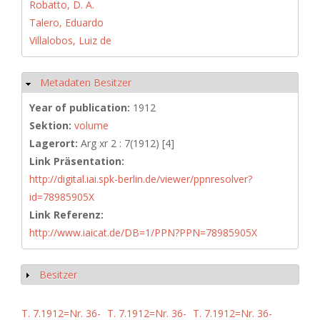
Robatto, D. A.
Talero, Eduardo
Villalobos, Luiz de
Metadaten Besitzer
Hide
Year of publication:
1912
Sektion:
volume
Lagerort:
Arg xr 2 : 7(1912) [4]
Link Präsentation:
http://digital.iai.spk-berlin.de/viewer/ppnresolver?
id=78985905X
Link Referenz:
http://www.iaicat.de/DB=1/PPN?PPN=78985905X
Besitzer
Show
T. 7.1912=Nr. 36-
T. 7.1912=Nr. 36-
T. 7.1912=Nr. 36-