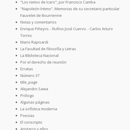
"Los nietos de Icaro", por Francisco Camba
"Napoleón íntimo". Memorias de su secretario particular
Fauvelet de Bourrienne
Notas y comentarios
Enrique Piñeyro. - Rufino José Cuervo. - Carlos Arturo
Torres
Mario Rapisardi
La Facultad de Filosofía y Letras
La Biblioteca Nacional
Por el derecho de reunión
Erratas
Número 37
title_page
Alejandro Sawa
Prólogo
Algunas páginas
La sofística moderna
Poesías
El conscripto
Aristarco y ellos