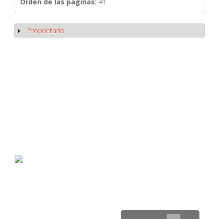
Orden de las páginas:
41
Proprietario
Mostrar