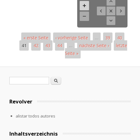
« erste Seite
‹ vorherige Seite
…
39
40
41
42
43
44
…
nächste Seite ›
letzte
Seite »
Páginas
Formulario de búsqueda
Buscar
Revolver
alistar todos autores
Inhaltsverzeichnis