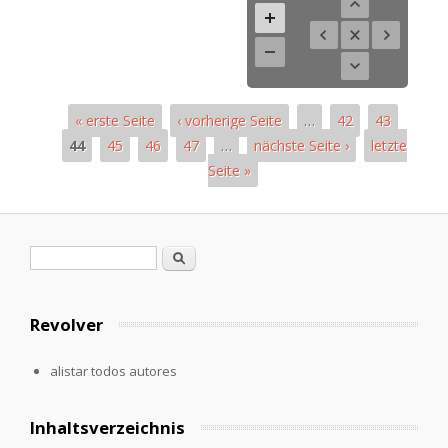
« erste Seite
‹ vorherige Seite
…
42
43
44
45
46
47
…
nächste Seite ›
letzte
Seite »
Páginas
Formulario de búsqueda
Buscar
Revolver
alistar todos autores
Inhaltsverzeichnis