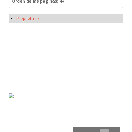
Orden de las páginas:
44
Proprietario
Mostrar