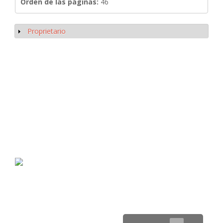
Orden de las páginas:
46
Proprietario
Mostrar