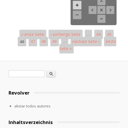
« erste Seite
‹ vorherige Seite
…
44
45
46
47
48
49
…
nächste Seite ›
letzte
Seite »
Páginas
Formulario de búsqueda
Buscar
Revolver
alistar todos autores
Inhaltsverzeichnis