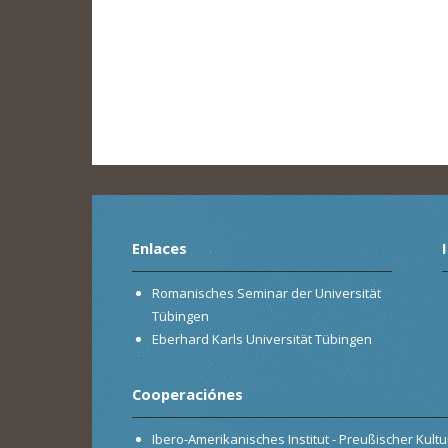
Enlaces
Romanisches Seminar der Universität
Tübingen
Eberhard Karls Universität Tübingen
Cooperaciónes
Ibero-Amerikanisches Institut - Preußischer Kultur