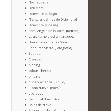
Nochebuena.
Diciembre.
Diciembre. [Dibujo]
[Santoral del mes de Diciembre]
Diciembre. [Poesía]
Srita. Ángela de la Torre. [Retrato]
La última hoja del almanaque.
Una artista cubana - Srita.
Enriqueta Sierra. [Fotografía]
Teatros.
Crónica.
binding
colour_checker
binding
Cuba y América. [Dibujo]
El Año Nuevo. [Poesía]
title_page
Saludo al Nuevo Año.
Bolas de Nieve.
Recuerdos de la Guerra.