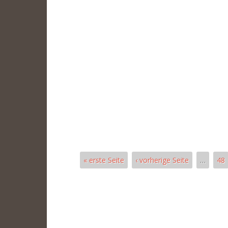
« erste Seite
‹ vorherige Seite
…
48
Páginas