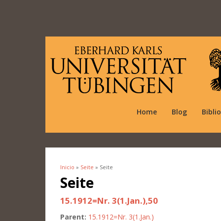
Home
Blog
Bibli
Inicio
»
Seite
» Seite
Se encuentra usted aquí
Seite
15.1912=Nr. 3(1.Jan.),50
Parent:
15.1912=Nr. 3(1.Jan.)