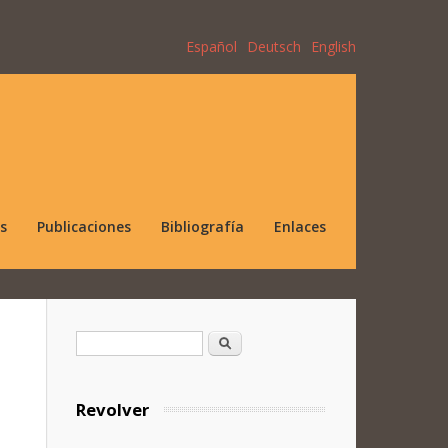
Español
Deutsch
English
s
Publicaciones
Bibliografía
Enlaces
Formulario de búsqueda
Buscar
Revolver