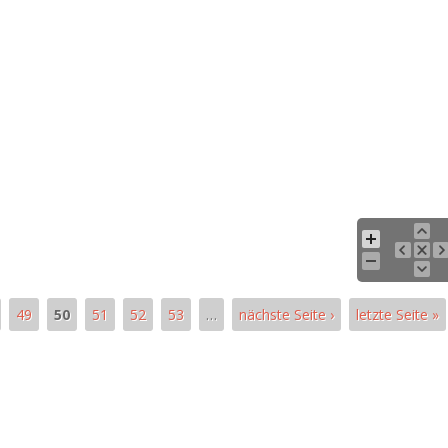
49
50
51
52
53
…
nächste Seite ›
letzte Seite »