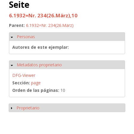
Seite
6.1932=Nr. 234(26.März),10
Parent:
6.1932=Nr. 234(26.März)
Personas
Ocultar
Autores de este ejemplar:
Metadatos proprietario
Ocultar
DFG-Viewer
Sección:
page
Orden de las páginas:
10
Proprietario
Mostrar