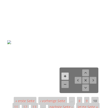
« erste Seite
‹ vorherige Seite
…
8
9
10
11
12
13
…
nächste Seite ›
letzte Seite »