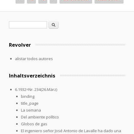
Páginas
Formulario de búsqueda
Buscar
Revolver
alistar todos autores
Inhaltsverzeichnis
6.1932=Nr. 234(26.März)
binding
title_page
La semana
Del ambiente político
Globos de gas
El ingeniero señor José Antonio de Lavalle ha dado una