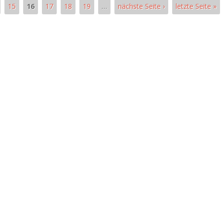
15
16
17
18
19
…
nächste Seite ›
letzte Seite »