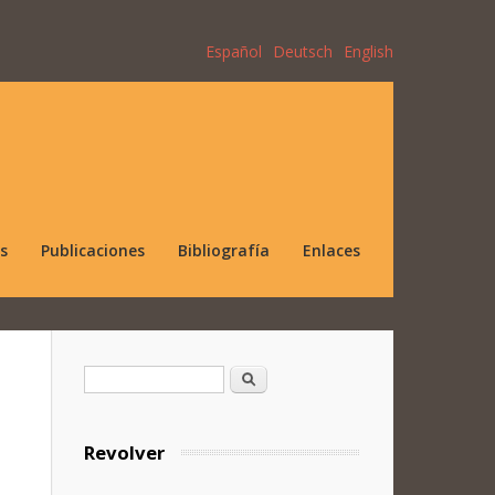
Español
Deutsch
English
s
Publicaciones
Bibliografía
Enlaces
Formulario de búsqueda
Buscar
Revolver