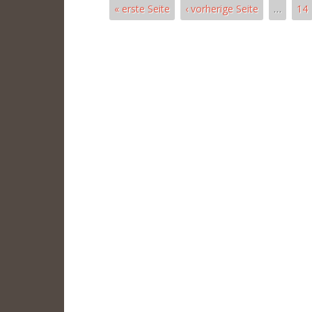
« erste Seite
‹ vorherige Seite
…
14
Páginas