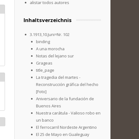
alistar todos autores
Inhaltsverzeichnis
3.1913,10.Juni=Nr. 102
binding
A una morocha
Notas del lejano sur
Grageas
title_page
La tragedia del martes -
Reconstrucción gráfica del hecho
[Foto]
Aniversario de la fundación de
Buenos Aires
Nuestra carátula - Valioso robo en
un banco
El ferrocarril Nordeste Argentino
El 25 de Mayo en Gualeguay