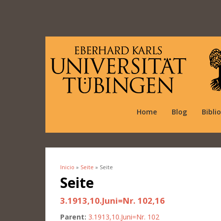
Home
Blog
Bibli
Inicio
»
Seite
» Seite
Se encuentra usted aquí
Seite
3.1913,10.Juni=Nr. 102,16
Parent:
3.1913,10.Juni=Nr. 102