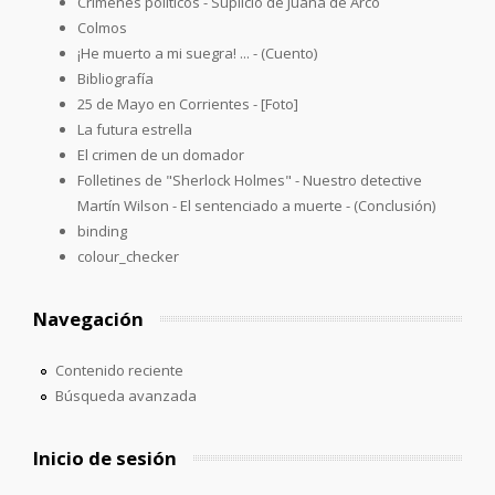
Crimenes políticos - Suplicio de Juana de Arco
Colmos
¡He muerto a mi suegra! ... - (Cuento)
Bibliografía
25 de Mayo en Corrientes - [Foto]
La futura estrella
El crimen de un domador
Folletines de "Sherlock Holmes" - Nuestro detective
Martín Wilson - El sentenciado a muerte - (Conclusión)
binding
colour_checker
Navegación
Contenido reciente
Búsqueda avanzada
Inicio de sesión