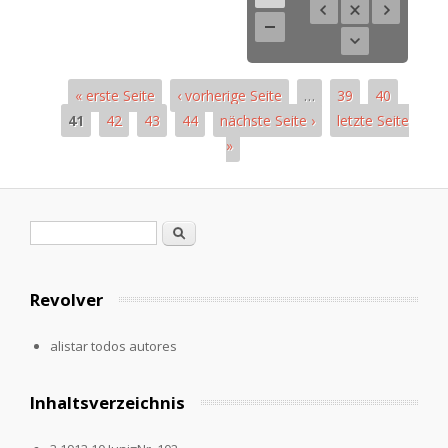
« erste Seite
‹ vorherige Seite
…
39
40
41
42
43
44
nächste Seite ›
letzte Seite
»
Páginas
Formulario de búsqueda
Buscar
Revolver
alistar todos autores
Inhaltsverzeichnis