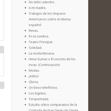
De telón adentro.
A mi madre.
Trabajos de los Hispano-
Americanos sobre el idioma
español.
Rimas.
En la sombra.
Teatro Principal.
Soledad.
La moda literaria.
Hima-Sumac o El secreto de los
incas. (Continuación)
Modas.
¡Adiós!
Gloria.
Un beso telefónico.
Los bigotes.
Torquemada.
Estudio crítico comparativo de la
Cristiada de Fray Diego de Ojeda.