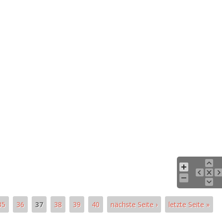
35
36
37
38
39
40
nächste Seite ›
letzte Seite »