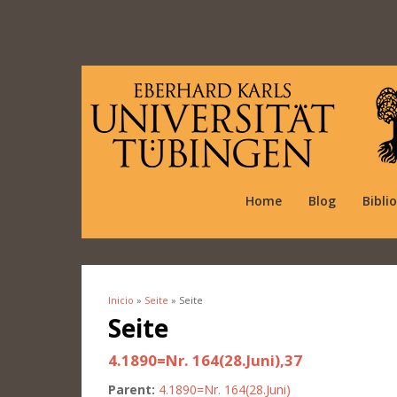
Home
Blog
Bibli
Inicio
»
Seite
» Seite
Se encuentra usted aquí
Seite
4.1890=Nr. 164(28.Juni),37
Parent:
4.1890=Nr. 164(28.Juni)