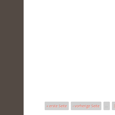
« erste Seite
‹ vorherige Seite
…
Páginas