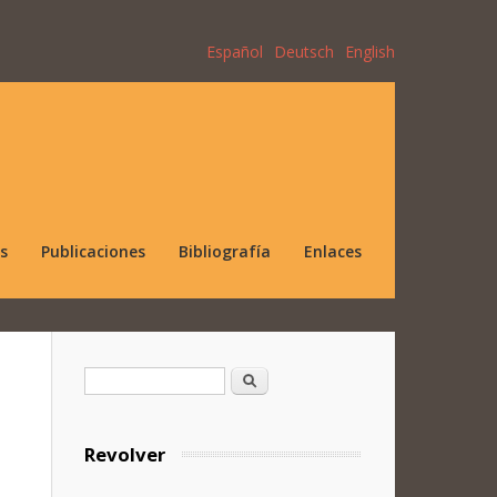
Español
Deutsch
English
s
Publicaciones
Bibliografía
Enlaces
Formulario de búsqueda
Buscar
Revolver