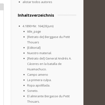
alistar todos autores
Inhaltsverzeichnis
4.1890=Nr. 164(28.Juni)
title_page
[Retrato de] Berggase du Petit
Thouars
[Editorial]
Nuestro material.
[Retrato del] General Andrés A.
Cáceres en la batalla de
Huamachuco.
Campo ameno
La primera culpa.
Ropa apolillada.
Soneto.
El almirante Bergasse du Petit
Thouars.