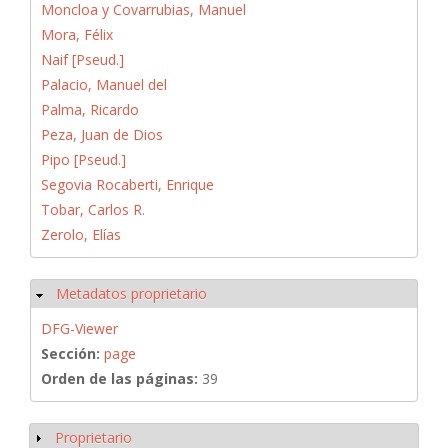
Moncloa y Covarrubias, Manuel
Mora, Félix
Naif [Pseud.]
Palacio, Manuel del
Palma, Ricardo
Peza, Juan de Dios
Pipo [Pseud.]
Segovia Rocaberti, Enrique
Tobar, Carlos R.
Zerolo, Elías
Metadatos proprietario
Ocultar
DFG-Viewer
Sección:
page
Orden de las páginas:
39
Proprietario
Mostrar