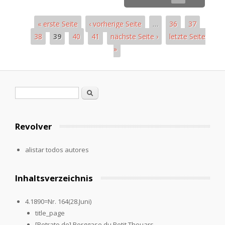
« erste Seite
‹ vorherige Seite
…
36
37
38
39
40
41
nächste Seite ›
letzte Seite
»
Páginas
Formulario de búsqueda
Buscar
Revolver
alistar todos autores
Inhaltsverzeichnis
4.1890=Nr. 164(28.Juni)
title_page
[Retrato de] Berggase du Petit Thouars