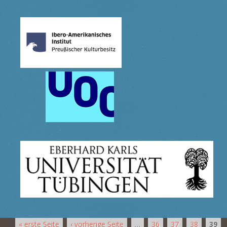
« erste Seite
‹ vorherige Seite
…
36
37
38
39