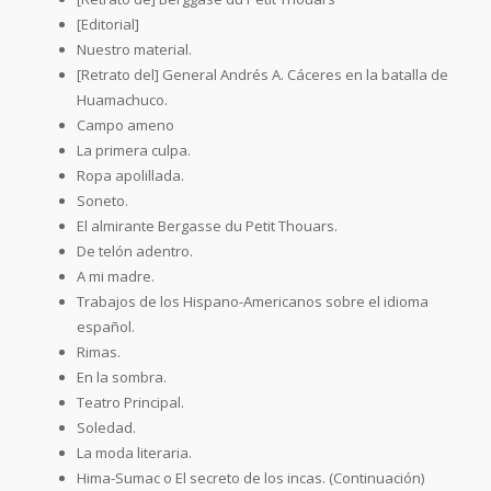
[Editorial]
Nuestro material.
[Retrato del] General Andrés A. Cáceres en la batalla de
Huamachuco.
Campo ameno
La primera culpa.
Ropa apolillada.
Soneto.
El almirante Bergasse du Petit Thouars.
De telón adentro.
A mi madre.
Trabajos de los Hispano-Americanos sobre el idioma
español.
Rimas.
En la sombra.
Teatro Principal.
Soledad.
La moda literaria.
Hima-Sumac o El secreto de los incas. (Continuación)