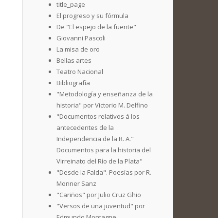
title_page
El progreso y su fórmula
De "El espejo de la fuente"
Giovanni Pascoli
La misa de oro
Bellas artes
Teatro Nacional
Bibliografía
"Metodología y enseñanza de la
historia" por Victorio M. Delfino
"Documentos relativos á los
antecedentes de la
Independencia de la R. A."
Documentos para la historia del
Virreinato del Río de la Plata"
"Desde la Falda". Poesías por R.
Monner Sanz
"Cariños" por Julio Cruz Ghio
"Versos de una juventud" por
Edmundo Montagne