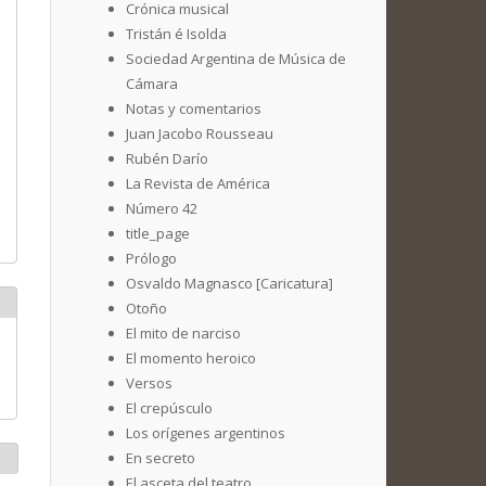
Crónica musical
Tristán é Isolda
Sociedad Argentina de Música de
Cámara
Notas y comentarios
Juan Jacobo Rousseau
Rubén Darío
La Revista de América
Número 42
title_page
Prólogo
Osvaldo Magnasco [Caricatura]
Otoño
El mito de narciso
El momento heroico
Versos
El crepúsculo
Los orígenes argentinos
En secreto
El asceta del teatro