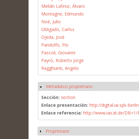
Melián Lafinur, Álvaro
Montagne, Edmundo
Noé, Julio
Obligado, Carlos
Ojeda, José
Pandolfo, Pío
Pascoli, Giovanni
Payró, Roberto Jorge
Ragghianti, Angelo
Metadatos proprietario
Ocultar
Sección:
section
Enlace presentación:
http://digital.iai.spk-be
Enlace referencia:
http://www.iaicat.de/DB=
Proprietario
Mostrar