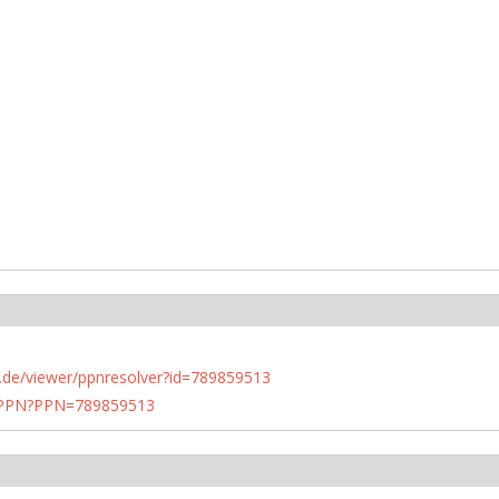
rlin.de/viewer/ppnresolver?id=789859513
1/PPN?PPN=789859513