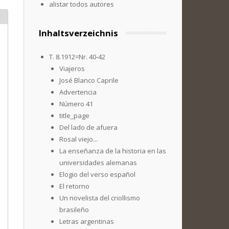
alistar todos autores
Inhaltsverzeichnis
T. 8.1912=Nr. 40-42
Viajeros
José Blanco Caprile
Advertencia
Número 41
title_page
Del lado de afuera
Rosal viejo...
La enseñanza de la historia en las
universidades alemanas
Elogio del verso español
El retorno
Un novelista del criollismo
brasileño
Letras argentinas