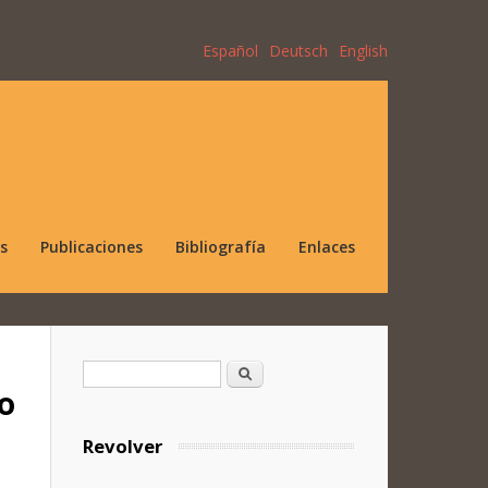
Español
Deutsch
English
s
Publicaciones
Bibliografía
Enlaces
Formulario de búsqueda
Buscar
o
Revolver