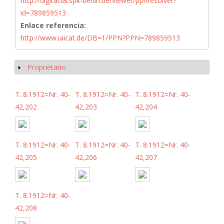
http://digital.iai.spk-berlin.de/viewer/ppnresolver?
id=789859513
Enlace referencia:
http://www.iaicat.de/DB=1/PPN?PPN=789859513
Proprietario
Mostrar
T. 8.1912=Nr. 40-
T. 8.1912=Nr. 40-
T. 8.1912=Nr. 40-
42,202
42,203
42,204
T. 8.1912=Nr. 40-
T. 8.1912=Nr. 40-
T. 8.1912=Nr. 40-
42,205
42,206
42,207
T. 8.1912=Nr. 40-
42,208