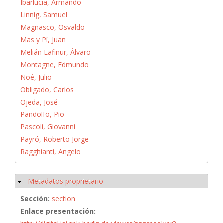
Ibarlucía, Armando
Linnig, Samuel
Magnasco, Osvaldo
Mas y Pí, Juan
Melián Lafinur, Álvaro
Montagne, Edmundo
Noé, Julio
Obligado, Carlos
Ojeda, José
Pandolfo, Pío
Pascoli, Giovanni
Payró, Roberto Jorge
Ragghianti, Angelo
Metadatos proprietario
Ocultar
Sección:
section
Enlace presentación: