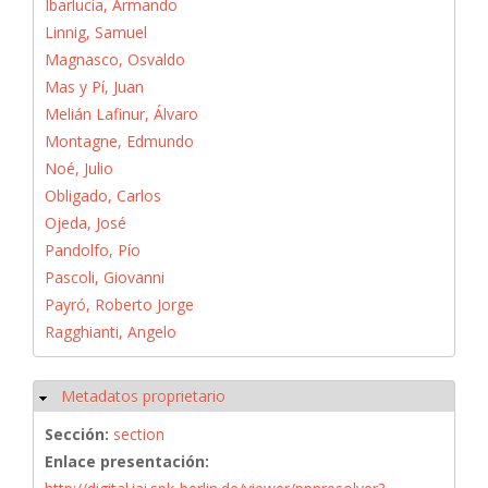
Ibarlucía, Armando
Linnig, Samuel
Magnasco, Osvaldo
Mas y Pí, Juan
Melián Lafinur, Álvaro
Montagne, Edmundo
Noé, Julio
Obligado, Carlos
Ojeda, José
Pandolfo, Pío
Pascoli, Giovanni
Payró, Roberto Jorge
Ragghianti, Angelo
Metadatos proprietario
Ocultar
Sección:
section
Enlace presentación: