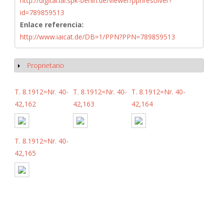
http://digital.iai.spk-berlin.de/viewer/ppnresolver?
id=789859513
Enlace referencia:
http://www.iaicat.de/DB=1/PPN?PPN=789859513
Proprietario
Mostrar
T. 8.1912=Nr. 40-
T. 8.1912=Nr. 40-
T. 8.1912=Nr. 40-
42,162
42,163
42,164
T. 8.1912=Nr. 40-
42,165