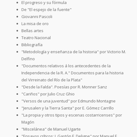
El progreso y su fórmula
De "El espejo de la fuente"
Giovanni Pascoli
La misa de oro
Bellas artes
Teatro Nacional
Bibliografía
"Metodología y enseñanza de la historia" por Victorio M.
Delfino
"Documentos relativos á los antecedentes de la
Independencia de la R. A." Documentos para la historia
del Virreinato del Río de la Plata"
"Desde la Falda". Poesías por R. Monner Sanz
"Cariños" por Julio Cruz Ghio
"Versos de una juventud" por Edmundo Montagne
"Jerusalen y la Tierra Santa" por E. Gómez Carrillo
"La propia y otros tipos y escenas costarricenses" por
Magón
"Miscelánea" de Manuel Ugarte
"Ensayos críticos: I. Gastón F. Deligne" por Manuel F.