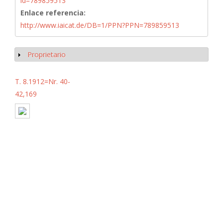
id=789859513
Enlace referencia:
http://www.iaicat.de/DB=1/PPN?PPN=789859513
Proprietario
Mostrar
T. 8.1912=Nr. 40-
42,169