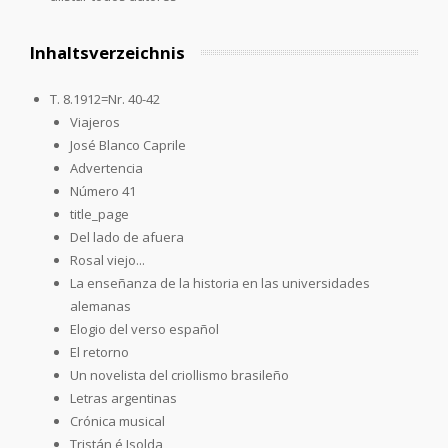
Inhaltsverzeichnis
T. 8.1912=Nr. 40-42
Viajeros
José Blanco Caprile
Advertencia
Número 41
title_page
Del lado de afuera
Rosal viejo...
La enseñanza de la historia en las universidades
alemanas
Elogio del verso español
El retorno
Un novelista del criollismo brasileño
Letras argentinas
Crónica musical
Tristán é Isolda