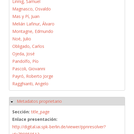
Linnig, Samuel
Magnasco, Osvaldo
Mas y Pí, Juan
Melián Lafinur, Álvaro
Montagne, Edmundo
Noé, Julio
Obligado, Carlos
Ojeda, José
Pandolfo, Pío
Pascoli, Giovanni
Payró, Roberto Jorge
Ragghianti, Angelo
Metadatos proprietario
Ocultar
Sección:
title_page
Enlace presentación:
http://digital.iai.spk-berlin.de/viewer/ppnresolver?