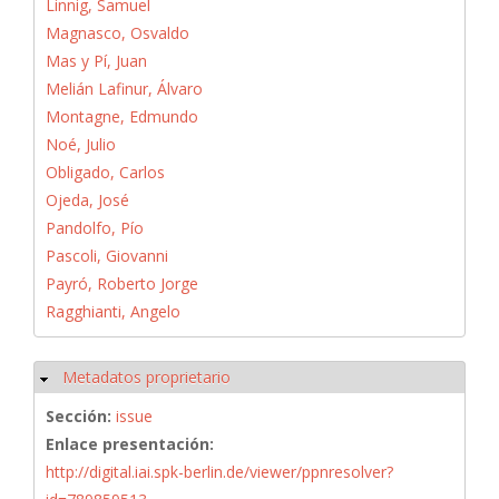
Linnig, Samuel
Magnasco, Osvaldo
Mas y Pí, Juan
Melián Lafinur, Álvaro
Montagne, Edmundo
Noé, Julio
Obligado, Carlos
Ojeda, José
Pandolfo, Pío
Pascoli, Giovanni
Payró, Roberto Jorge
Ragghianti, Angelo
Metadatos proprietario
Ocultar
Sección:
issue
Enlace presentación:
http://digital.iai.spk-berlin.de/viewer/ppnresolver?