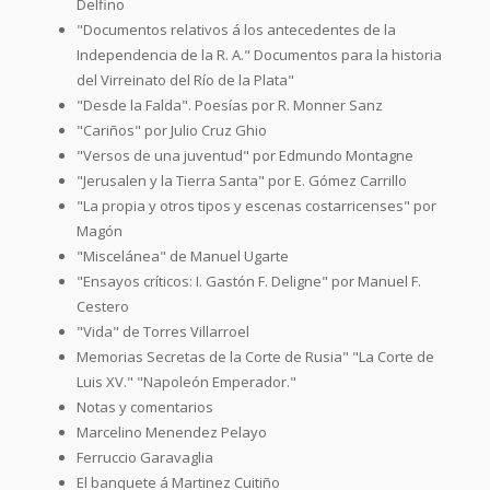
Delfino
"Documentos relativos á los antecedentes de la
Independencia de la R. A." Documentos para la historia
del Virreinato del Río de la Plata"
"Desde la Falda". Poesías por R. Monner Sanz
"Cariños" por Julio Cruz Ghio
"Versos de una juventud" por Edmundo Montagne
"Jerusalen y la Tierra Santa" por E. Gómez Carrillo
"La propia y otros tipos y escenas costarricenses" por
Magón
"Miscelánea" de Manuel Ugarte
"Ensayos críticos: I. Gastón F. Deligne" por Manuel F.
Cestero
"Vida" de Torres Villarroel
Memorias Secretas de la Corte de Rusia" "La Corte de
Luis XV." "Napoleón Emperador."
Notas y comentarios
Marcelino Menendez Pelayo
Ferruccio Garavaglia
El banquete á Martinez Cuitiño