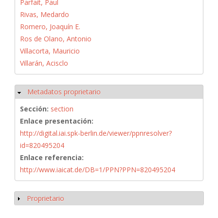
Parfait, Paul
Rivas, Medardo
Romero, Joaquín E.
Ros de Olano, Antonio
Villacorta, Mauricio
Villarán, Acisclo
Metadatos proprietario
Ocultar
Sección:
section
Enlace presentación:
http://digital.iai.spk-berlin.de/viewer/ppnresolver?
id=820495204
Enlace referencia:
http://www.iaicat.de/DB=1/PPN?PPN=820495204
Proprietario
Mostrar