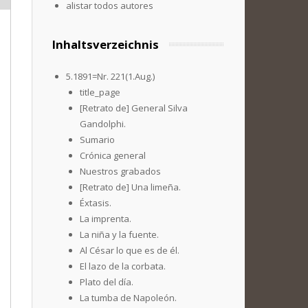
alistar todos autores
Inhaltsverzeichnis
5.1891=Nr. 221(1.Aug.)
title_page
[Retrato de] General Silva
Gandolphi.
Sumario
Crónica general
Nuestros grabados
[Retrato de] Una limeña.
Éxtasis.
La imprenta.
La niña y la fuente.
Al César lo que es de él.
El lazo de la corbata.
Plato del día.
La tumba de Napoleón.