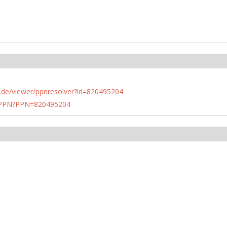
rlin.de/viewer/ppnresolver?id=820495204
1/PPN?PPN=820495204