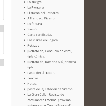
La suegra.
La Frontera.
El sueño del Patriarca.
A Francisco Pizarro.
La factura.
Sansón.
Carta certificada.
Las visitas en Bogotá.
Retazos
[Retrato de] Consuelo de Astol,
tiple cómica.
[Retrato de] Ramona Allú, primera
tiple.
[Vista de] El "Itata".
Teatros
Notas.
[Vista de la] Estación de Viterbo.
La Gran Calle - Revista de
costumbres limeñas. (Próximo
estreno en el Teatro Principal.)