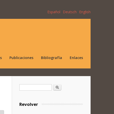
Español
Deutsch
English
s
Publicaciones
Bibliografía
Enlaces
Formulario de búsqueda
Buscar
Revolver