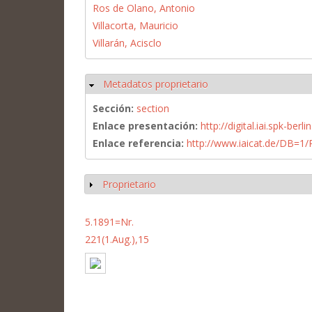
Ros de Olano, Antonio
Villacorta, Mauricio
Villarán, Acisclo
Metadatos proprietario
Ocultar
Sección:
section
Enlace presentación:
http://digital.iai.spk-be
Enlace referencia:
http://www.iaicat.de/DB=
Proprietario
Mostrar
5.1891=Nr.
221(1.Aug.),15