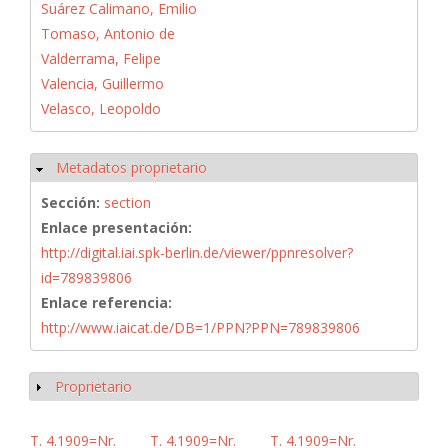
Suárez Calimano, Emilio
Tomaso, Antonio de
Valderrama, Felipe
Valencia, Guillermo
Velasco, Leopoldo
Metadatos proprietario
Ocultar
Sección:
section
Enlace presentación:
http://digital.iai.spk-berlin.de/viewer/ppnresolver?
id=789839806
Enlace referencia:
http://www.iaicat.de/DB=1/PPN?PPN=789839806
Proprietario
Mostrar
T. 4.1909=Nr.
T. 4.1909=Nr.
T. 4.1909=Nr.