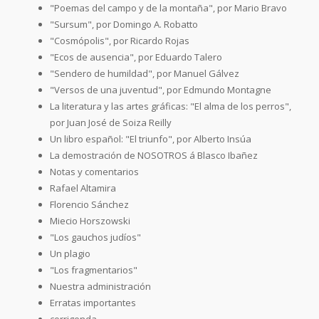
"Poemas del campo y de la montaña", por Mario Bravo
"Sursum", por Domingo A. Robatto
"Cosmópolis", por Ricardo Rojas
"Ecos de ausencia", por Eduardo Talero
"Sendero de humildad", por Manuel Gálvez
"Versos de una juventud", por Edmundo Montagne
La literatura y las artes gráficas: "El alma de los perros",
por Juan José de Soiza Reilly
Un libro español: "El triunfo", por Alberto Insúa
La demostración de NOSOTROS á Blasco Ibañez
Notas y comentarios
Rafael Altamira
Florencio Sánchez
Miecio Horszowski
"Los gauchos judíos"
Un plagio
"Los fragmentarios"
Nuestra administración
Erratas importantes
corrigenda