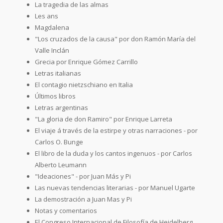
La tragedia de las almas
Les ans
Magdalena
"Los cruzados de la causa" por don Ramón María del
Valle Inclán
Grecia por Enrique Gómez Carrillo
Letras italianas
El contagio nietzschiano en Italia
Últimos libros
Letras argentinas
"La gloria de don Ramiro" por Enrique Larreta
El viaje á través de la estirpe y otras narraciones - por
Carlos O. Bunge
El libro de la duda y los cantos ingenuos - por Carlos
Alberto Leumann
"Ideaciones" - por Juan Más y Pi
Las nuevas tendencias literarias - por Manuel Ugarte
La demostración a Juan Mas y Pi
Notas y comentarios
El Congreso Internacional de Filosofía de Heidelberg