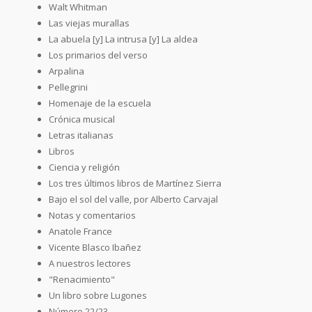
Walt Whitman
Las viejas murallas
La abuela [y] La intrusa [y] La aldea
Los primarios del verso
Arpalina
Pellegrini
Homenaje de la escuela
Crónica musical
Letras italianas
Libros
Ciencia y religión
Los tres últimos libros de Martínez Sierra
Bajo el sol del valle, por Alberto Carvajal
Notas y comentarios
Anatole France
Vicente Blasco Ibañez
A nuestros lectores
"Renacimiento"
Un libro sobre Lugones
Número 22/23