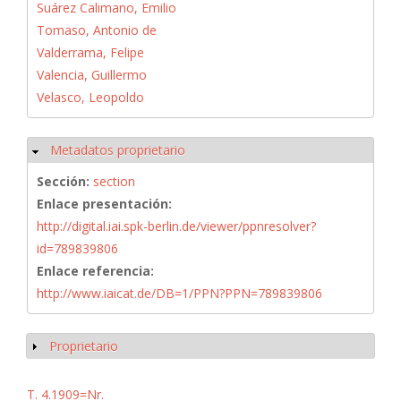
Suárez Calimano, Emilio
Tomaso, Antonio de
Valderrama, Felipe
Valencia, Guillermo
Velasco, Leopoldo
Metadatos proprietario
Ocultar
Sección:
section
Enlace presentación:
http://digital.iai.spk-berlin.de/viewer/ppnresolver?
id=789839806
Enlace referencia:
http://www.iaicat.de/DB=1/PPN?PPN=789839806
Proprietario
Mostrar
T. 4.1909=Nr.