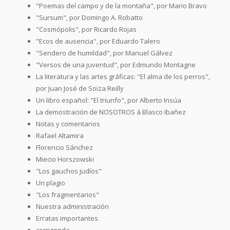
"Poemas del campo y de la montaña", por Mario Bravo
"Sursum", por Domingo A. Robatto
"Cosmópolis", por Ricardo Rojas
"Ecos de ausencia", por Eduardo Talero
"Sendero de humildad", por Manuel Gálvez
"Versos de una juventud", por Edmundo Montagne
La literatura y las artes gráficas: "El alma de los perros",
por Juan José de Soiza Reilly
Un libro español: "El triunfo", por Alberto Insúa
La demostración de NOSOTROS á Blasco Ibañez
Notas y comentarios
Rafael Altamira
Florencio Sánchez
Miecio Horszowski
"Los gauchos judíos"
Un plagio
"Los fragmentarios"
Nuestra administración
Erratas importantes
corrigenda