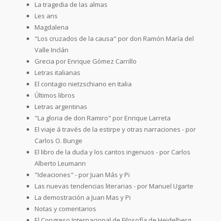
La tragedia de las almas
Les ans
Magdalena
"Los cruzados de la causa" por don Ramón María del
Valle Inclán
Grecia por Enrique Gómez Carrillo
Letras italianas
El contagio nietzschiano en Italia
Últimos libros
Letras argentinas
"La gloria de don Ramiro" por Enrique Larreta
El viaje á través de la estirpe y otras narraciones - por
Carlos O. Bunge
El libro de la duda y los cantos ingenuos - por Carlos
Alberto Leumann
"Ideaciones" - por Juan Más y Pi
Las nuevas tendencias literarias - por Manuel Ugarte
La demostración a Juan Mas y Pi
Notas y comentarios
El Congreso Internacional de Filosofía de Heidelberg