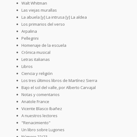
Walt Whitman
Las viejas murallas
La abuela [y] La intrusa [y] La aldea
Los primarios del verso
Arpalina
Pellegrini
Homenaje de la escuela
Crónica musical
Letras italianas
Libros
Ciencia y religión
Los tres últimos libros de Martínez Sierra
Bajo el sol del valle, por Alberto Carvajal
Notas y comentarios
Anatole France
Vicente Blasco Ibañez
A nuestros lectores
"Renacimiento"
Un libro sobre Lugones
Número 22/23