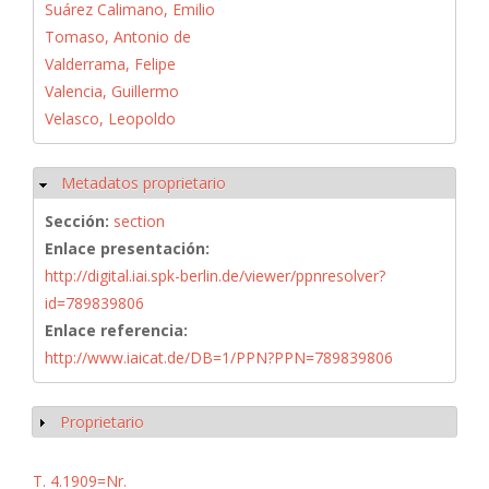
Suárez Calimano, Emilio
Tomaso, Antonio de
Valderrama, Felipe
Valencia, Guillermo
Velasco, Leopoldo
Metadatos proprietario
Ocultar
Sección:
section
Enlace presentación:
http://digital.iai.spk-berlin.de/viewer/ppnresolver?
id=789839806
Enlace referencia:
http://www.iaicat.de/DB=1/PPN?PPN=789839806
Proprietario
Mostrar
T. 4.1909=Nr.