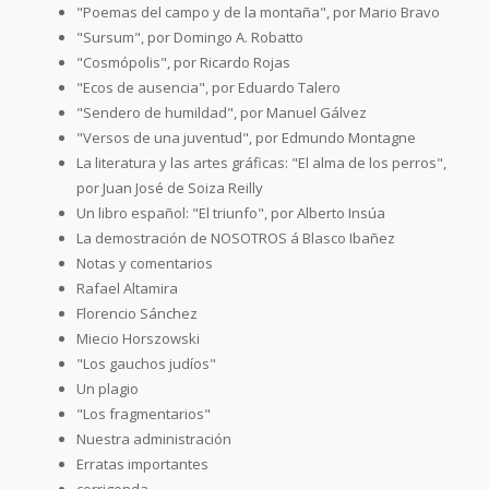
"Poemas del campo y de la montaña", por Mario Bravo
"Sursum", por Domingo A. Robatto
"Cosmópolis", por Ricardo Rojas
"Ecos de ausencia", por Eduardo Talero
"Sendero de humildad", por Manuel Gálvez
"Versos de una juventud", por Edmundo Montagne
La literatura y las artes gráficas: "El alma de los perros",
por Juan José de Soiza Reilly
Un libro español: "El triunfo", por Alberto Insúa
La demostración de NOSOTROS á Blasco Ibañez
Notas y comentarios
Rafael Altamira
Florencio Sánchez
Miecio Horszowski
"Los gauchos judíos"
Un plagio
"Los fragmentarios"
Nuestra administración
Erratas importantes
corrigenda