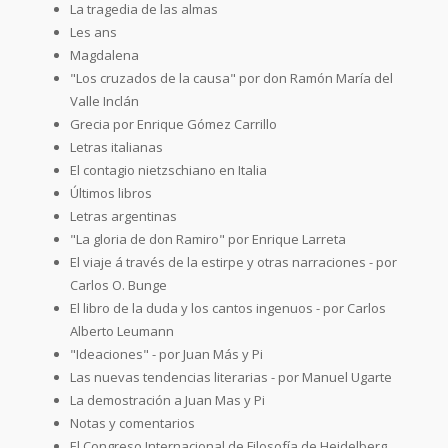
La tragedia de las almas
Les ans
Magdalena
"Los cruzados de la causa" por don Ramón María del
Valle Inclán
Grecia por Enrique Gómez Carrillo
Letras italianas
El contagio nietzschiano en Italia
Últimos libros
Letras argentinas
"La gloria de don Ramiro" por Enrique Larreta
El viaje á través de la estirpe y otras narraciones - por
Carlos O. Bunge
El libro de la duda y los cantos ingenuos - por Carlos
Alberto Leumann
"Ideaciones" - por Juan Más y Pi
Las nuevas tendencias literarias - por Manuel Ugarte
La demostración a Juan Mas y Pi
Notas y comentarios
El Congreso Internacional de Filosofía de Heidelberg