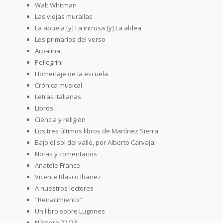
Walt Whitman
Las viejas murallas
La abuela [y] La intrusa [y] La aldea
Los primarios del verso
Arpalina
Pellegrini
Homenaje de la escuela
Crónica musical
Letras italianas
Libros
Ciencia y religión
Los tres últimos libros de Martínez Sierra
Bajo el sol del valle, por Alberto Carvajal
Notas y comentarios
Anatole France
Vicente Blasco Ibañez
A nuestros lectores
"Renacimiento"
Un libro sobre Lugones
Número 22/23