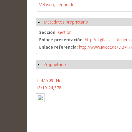
Velasco, Leopoldo
Metadatos proprietario
Ocultar
Sección:
section
Enlace presentación:
http://digital.iai.spk-be
Enlace referencia:
http://www.iaicat.de/DB=
Proprietario
Mostrar
T. 4.1909=Nr.
18/19-24,378