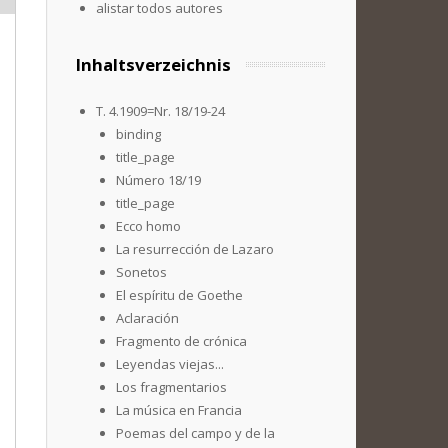
alistar todos autores
Inhaltsverzeichnis
T. 4.1909=Nr. 18/19-24
binding
title_page
Número 18/19
title_page
Ecco homo
La resurrección de Lazaro
Sonetos
El espíritu de Goethe
Aclaración
Fragmento de crónica
Leyendas viejas...
Los fragmentarios
La música en Francia
Poemas del campo y de la