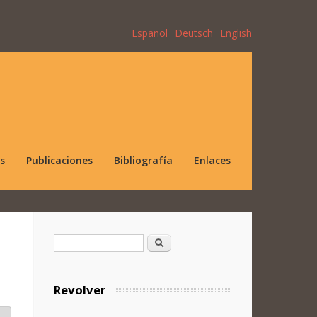
Español
Deutsch
English
s
Publicaciones
Bibliografía
Enlaces
Formulario de búsqueda
Buscar
Revolver