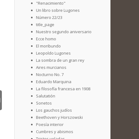
"Renacimiento"
Un libro sobre Lugones
Número 22/23
title_page
Nuestro segundo aniversario
Ecce homo
El moribundo
Leopoldo Lugones
La sombra de un gran rey
Aires murcianos
Nocturno No. 7
Eduardo Marquina
La filosofía francesa en 1908
Salutatión
Sonetos
Los gauchos judíos
Beethoven y Horszowski
Poesía interior
Cumbres y abismos
Tristes veladas