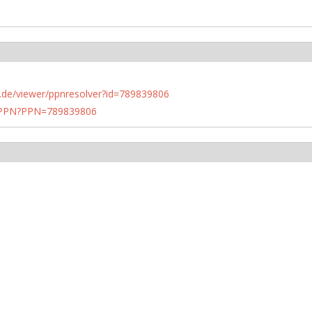
rlin.de/viewer/ppnresolver?id=789839806
1/PPN?PPN=789839806