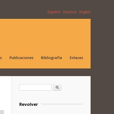
Español
Deutsch
English
s
Publicaciones
Bibliografía
Enlaces
Formulario de búsqueda
Buscar
Revolver