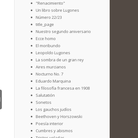
"Renacimiento"
Un libro sobre Lugones
Número 22/23
title_page
Nuestro segundo aniversario
Ecce homo
El moribundo
Leopoldo Lugones
La sombra de un gran rey
Aires murcianos
Nocturno No. 7
Eduardo Marquina
La filosofía francesa en 1908
Salutatión
Sonetos
Los gauchos judíos
Beethoven y Horszowski
Poesía interior
Cumbres y abismos
Tristes veladas