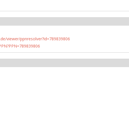
rlin.de/viewer/ppnresolver?id=789839806
1/PPN?PPN=789839806