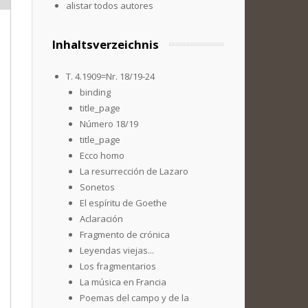
alistar todos autores
Inhaltsverzeichnis
T. 4.1909=Nr. 18/19-24
binding
title_page
Número 18/19
title_page
Ecco homo
La resurrección de Lazaro
Sonetos
El espíritu de Goethe
Aclaración
Fragmento de crónica
Leyendas viejas...
Los fragmentarios
La música en Francia
Poemas del campo y de la