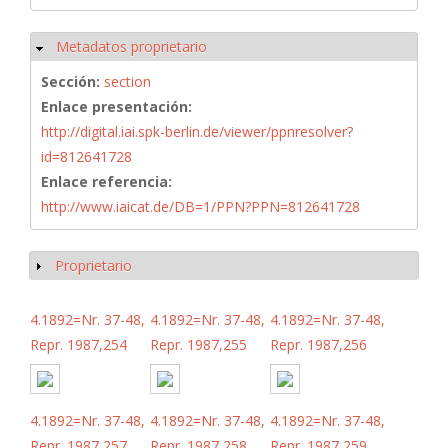
Metadatos proprietario
Ocultar
Sección:
section
Enlace presentación:
http://digital.iai.spk-berlin.de/viewer/ppnresolver?
id=812641728
Enlace referencia:
http://www.iaicat.de/DB=1/PPN?PPN=812641728
Proprietario
Mostrar
4.1892=Nr. 37-48,
4.1892=Nr. 37-48,
4.1892=Nr. 37-48,
Repr. 1987,254
Repr. 1987,255
Repr. 1987,256
4.1892=Nr. 37-48,
4.1892=Nr. 37-48,
4.1892=Nr. 37-48,
Repr. 1987,257
Repr. 1987,258
Repr. 1987,259