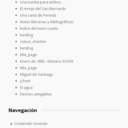
Una tumba para ambos
El monje del San Bernardo
Una carta de Pereda
Notas literarias y bibliográficas
Índice del tomo cuarto
binding
colour_checker
binding
title_page
Enero de 1892 - Número XXXVII
title_page
Miguel de Santiago
¡Chist!
El agua
Decires amigables
Navegación
Contenido reciente