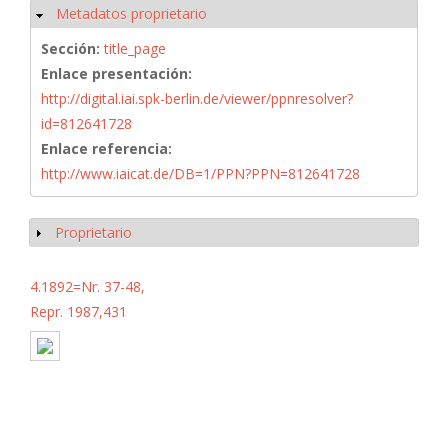
Metadatos proprietario
Ocultar
Sección:
title_page
Enlace presentación:
http://digital.iai.spk-berlin.de/viewer/ppnresolver?
id=812641728
Enlace referencia:
http://www.iaicat.de/DB=1/PPN?PPN=812641728
Proprietario
Mostrar
4.1892=Nr. 37-48,
Repr. 1987,431