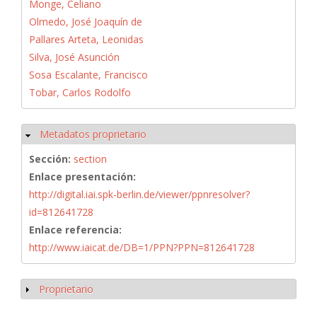
Monge, Celiano
Olmedo, José Joaquín de
Pallares Arteta, Leonidas
Silva, José Asunción
Sosa Escalante, Francisco
Tobar, Carlos Rodolfo
Metadatos proprietario
Ocultar
Sección:
section
Enlace presentación:
http://digital.iai.spk-berlin.de/viewer/ppnresolver?
id=812641728
Enlace referencia:
http://www.iaicat.de/DB=1/PPN?PPN=812641728
Proprietario
Mostrar