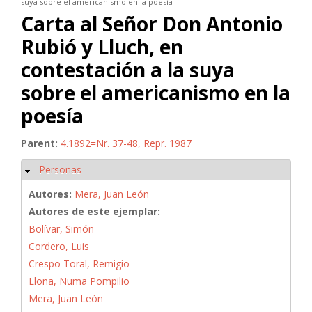
suya sobre el americanismo en la poesía
Carta al Señor Don Antonio
Rubió y Lluch, en
contestación a la suya
sobre el americanismo en la
poesía
Parent:
4.1892=Nr. 37-48, Repr. 1987
Personas
Ocultar
Autores:
Mera, Juan León
Autores de este ejemplar:
Bolívar, Simón
Cordero, Luis
Crespo Toral, Remigio
Llona, Numa Pompilio
Mera, Juan León